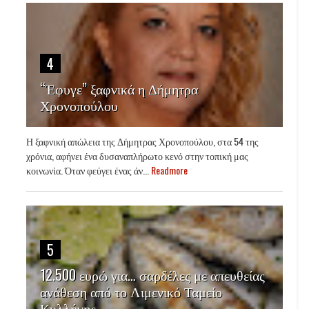
4
“Έφυγε” ξαφνικά η Δήμητρα
Χρονοπούλου
Η ξαφνική απώλεια της Δήμητρας Χρονοπούλου, στα 54 της
χρόνια, αφήνει ένα δυσαναπλήρωτο κενό στην τοπική μας
κοινωνία. Όταν φεύγει ένας άν...
Readmore
5
12.500 ευρώ για… σαρδέλες με απευθείας
ανάθεση από το Λιμενικό Ταμείο
Κυλλήνης