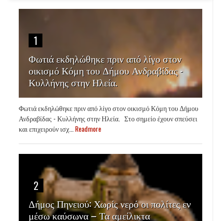
1
Φωτιά εκδηλώθηκε πριν από λίγο στον
οικισμό Κόμη του Δήμου Ανδραβίδας -
Κυλλήνης στην Ηλεία.
Φωτιά εκδηλώθηκε πριν από λίγο στον οικισμό Κόμη του Δήμου
Ανδραβίδας - Κυλλήνης στην Ηλεία. Στο σημείο έχουν σπεύσει
και επιχειρούν ισχ...
Readmore
2
Δήμος Πηνειού: Χωρίς νερό οι πολίτες εν
μέσω καύσωνα – Τα αμείλικτα