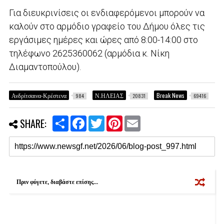
Για διευκρινίσεις οι ενδιαφερόμενοι μπορούν να
καλούν στο αρμόδιο γραφείο του Δήμου όλες τις
εργάσιμες ημέρες και ώρες από 8:00-14:00 στο
τηλέφωνο 2625360062 (αρμόδια κ. Νίκη
Διαμαντοπούλου).
Ανδρίτσαινα-Κρέστενα
Ν.ΗΛΕΙΑΣ
Break News
984
20831
69416
S
F
T
P
E
SHARE:
h
a
w
i
m
a
c
i
n
a
r
e
t
t
i
e
b
t
e
l
o
e
r
o
r
e
k
s
Πριν φύγετε, διαβάστε επίσης...
t