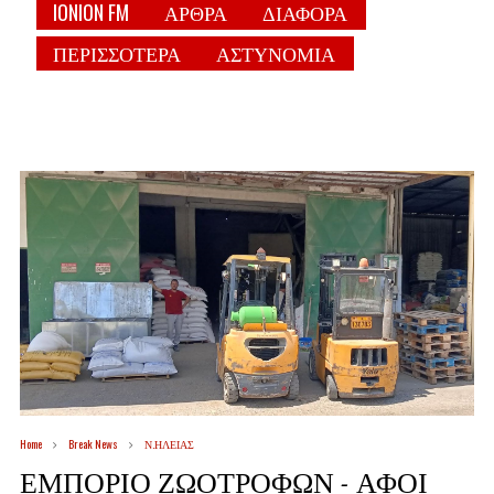
IONION FM
ΑΡΘΡΑ
ΔΙΑΦΟΡΑ
ΠΕΡΙΣΣΟΤΕΡΑ
ΑΣΤΥΝΟΜΙΑ
Home
Break News
Ν.ΗΛΕΙΑΣ
ΕΜΠΟΡΙΟ ΖΩΟΤΡΟΦΩΝ - ΑΦΟΙ