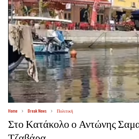
Home
Break News
Πολιτική
Στο Κατάκολο ο Αντώνης Σαμα
Τζαβάρα