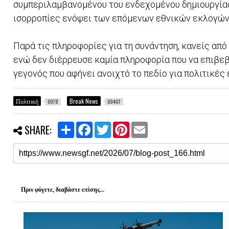
συμπεριλαμβανομένου του ενδεχομένου δημιουργίας 
ισορροπίες ενόψει των επόμενων εθνικών εκλογών
Παρά τις πληροφορίες για τη συνάντηση, κανείς απ
ενώ δεν διέρρευσε καμία πληροφορία που να επιβε
γεγονός που αφήνει ανοιχτό το πεδίο για πολιτικές 
Πολιτική
Break News
6978
69407
S
F
T
P
E
SHARE:
h
a
w
i
m
a
c
i
n
a
r
e
t
t
i
e
b
t
e
l
o
e
r
o
r
e
k
s
Πριν φύγετε, διαβάστε επίσης...
t