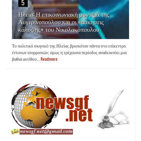
5
Ηλεία: Η επικοινωνιακή μοναξιά της
Αυγερινοπούλου και οι «ασκήσεις
κάλυψης» του Νικολακόπουλου
Το πολιτικό σκηνικό της Ηλείας βρισκόταν πάντα στο επίκεντρο
έντονων ισορροπιών, όμως η τρέχουσα περίοδος αναδεικνύει μια
βαθιά αντίθεσ...
Readmore