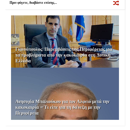
Πριν φύγετε, διαβάστε επίσης...
t
Γιαννόπουλος: Παρεμβάσεις της Περιφέρειας για
τα προβλήματα από την κακοκαιρία στη Δυτική
Ελλάδα
Ανησυχία Μπαλιούκου για τον Αλφειό μετά την
κακοκαιρία – Τι είπε για τη διένεξη με την
Περιφέρεια