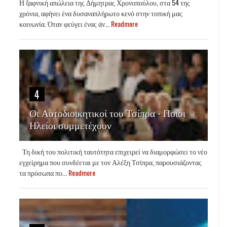
Η ξαφνική απώλεια της Δήμητρας Χρονοπούλου, στα 54 της
χρόνια, αφήνει ένα δυσαναπλήρωτο κενό στην τοπική μας
κοινωνία. Όταν φεύγει ένας άν...
Readmore
4
Οι Αυτοδιοικητικοί του Τσίπρα - Ποιοι
Ηλείοι συμμετέχουν
Τη δική του πολιτική ταυτότητα επιχειρεί να διαμορφώσει το νέο
εγχείρημα που συνδέεται με τον Αλέξη Τσίπρα, παρουσιάζοντας
τα πρόσωπα πο...
Readmore