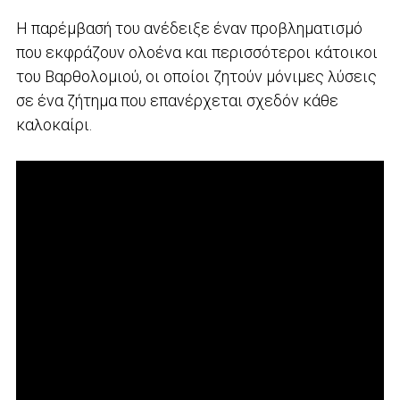
Η παρέμβασή του ανέδειξε έναν προβληματισμό
που εκφράζουν ολοένα και περισσότεροι κάτοικοι
του Βαρθολομιού, οι οποίοι ζητούν μόνιμες λύσεις
σε ένα ζήτημα που επανέρχεται σχεδόν κάθε
καλοκαίρι.