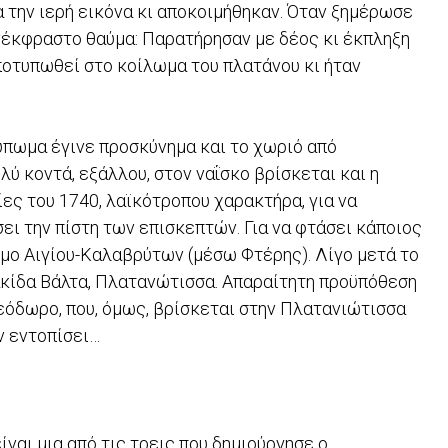
 την ιερή εικόνα κι αποκοιμήθηκαν. Όταν ξημέρωσε
νέκφραστο θαύμα: Παρατήρησαν με δέος κι έκπληξη
ποτυπωθεί στο κοίλωμα του πλατάνου κι ήταν
ύπωμα έγινε προσκύνημα και το χωριό από
 κοντά, εξάλλου, στον ναΐσκο βρίσκεται και η
ες του 1740, λαϊκότροπου χαρακτήρα, για να
ει την πίστη των επισκεπτών. Για να φτάσει κάποιος
όμο Αιγίου-Καλαβρύτων (μέσω Φτέρης). Λίγο μετά το
ακίδα Βάλτα, Πλατανώτισσα. Απαραίτητη προϋπόθεση
 Θεόδωρο, που, όμως, βρίσκεται στην Πλατανιώτισσα
ν εντοπίσει…
ναι μια από τις τρεις που δημιούργησε ο