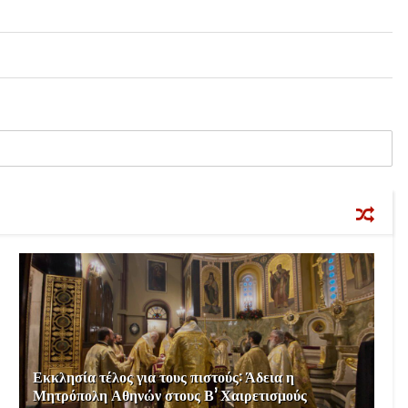
Εκκλησία τέλος για τους πιστούς: Άδεια η
Μητρόπολη Αθηνών στους Β’ Χαιρετισμούς