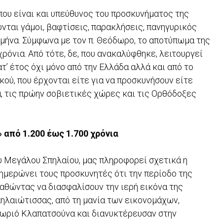
ου είναι και υπεύθυνος του προσκυνήματος της
νται γάμοι, βαφτίσεις, παρακλήσεις, πανηγυρικός
υ μήνα. Σύμφωνα με τον π. Θεόδωρο, το αποτύπωμα της
ρόνια. Από τότε, δε, που ανακαλύφθηκε, λειτουργεί
’ έτος όχι μόνο από την Ελλάδα αλλά και από το
ού, που έρχονται είτε για να προσκυνήσουν είτε
α, τις πρώην σοβιετικές χώρες και τις Ορθόδοξες
 από 1.200 έως 1.700 χρόνια
υ Mεγάλου Σπηλαίου, μας πληροφορεί σχετικά η
νημερώνει τους προσκυνητές ότι την περίοδο της
παθώντας να διασφαλίσουν την ιερή εικόνα της
ηλαιώτισσας, από τη μανία των εικονομάχων,
χωριό Kλαπατσούνα και διανυκτέρευσαν στην