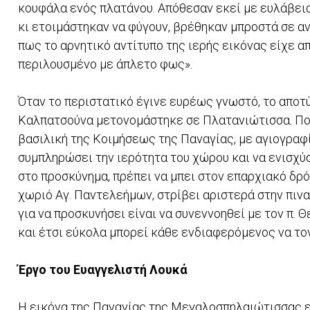
κουφάλα ενός πλατάνου. Aπόθεσαν εκεί με ευλάβεια
κι ετοιμάστηκαν να φύγουν, βρέθηκαν μπροστά σε α
πως το αρνητικό αντίτυπο της ιερής εικόνας είχε α
περιλουσμένο με άπλετο φως».
Όταν το περιστατικό έγινε ευρέως γνωστό, το αποτ
Καλπατσούνα μετονομάστηκε σε Πλατανιώτισσα. Πολύ
βασιλική της Kοιμήσεως της Παναγίας, με αγιογραφί
συμπληρώσει την ιερότητα του χώρου και να ενισχύσ
στο προσκύνημα, πρέπει να μπει στον επαρχιακό δρ
χωριό Αγ. Παντελεήμων, στρίβει αριστερά στην πιν
για να προσκυνήσει είναι να συνεννοηθεί με τον π.
και έτσι εύκολα μπορεί κάθε ενδιαφερόμενος να το
Έργο του Ευαγγελιστή Λουκά
Η εικόνα της Παναγίας της Μεγαλοσπηλαιώτισσας εί