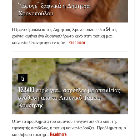
“Έφυγε” ξαφνικά η Δήμητρα
Χρονοπούλου
Η ξαφνική απώλεια της Δήμητρας Χρονοπούλου, στα 54 της
χρόνια, αφήνει ένα δυσαναπλήρωτο κενό στην τοπική μας
κοινωνία. Όταν φεύγει ένας άν...
Readmore
5
12.500 ευρώ για… σαρδέλες με απευθείας
ανάθεση από το Λιμενικό Ταμείο
Κυλλήνης
Όταν τα προβλήματα του λιμανιού «πνίγονται» στο λάδι της
τηγανητής σαρδέλας, η τοπική κοινωνία βράζει. Προβληματισμό
και σοβαρά ερωτήμ...
Readmore