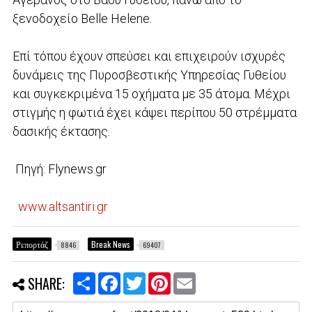
ξενοδοχείο Belle Helene.
Επί τόπου έχουν σπεύσει και επιχειρούν ισχυρές
δυνάμεις της Πυροσβεστικής Υπηρεσίας Γυθείου
και συγκεκριμένα 15 οχήματα με 35 άτομα. Μέχρι
στιγμής η φωτιά έχει κάψει περίπου 50 στρέμματα
δασικής έκτασης.
Πηγή: Flynews.gr
www.altsantiri.gr
Ρεπορτάζ
Break News
8846
69407
S
F
T
P
E
SHARE:
h
a
w
i
m
a
c
i
n
a
r
e
t
t
i