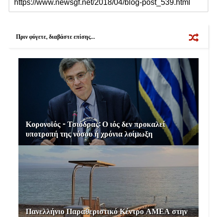
e
b
t
e
l
o
e
r
o
r
e
k
s
Πριν φύγετε, διαβάστε επίσης...
t
Κορονοϊός - Τσιόδρας: Ο ιός δεν προκαλεί
υποτροπή της νόσου ή χρόνια λοίμωξη
Πανελλήνιο Παραθεριστικό Κέντρο ΑΜΕΑ στην