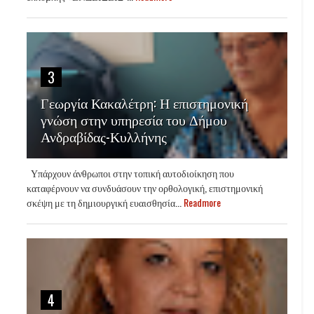
3
Γεωργία Κακαλέτρη: Η επιστημονική
γνώση στην υπηρεσία του Δήμου
Ανδραβίδας-Κυλλήνης
Υπάρχουν άνθρωποι στην τοπική αυτοδιοίκηση που
καταφέρνουν να συνδυάσουν την ορθολογική, επιστημονική
σκέψη με τη δημιουργική ευαισθησία...
Readmore
4