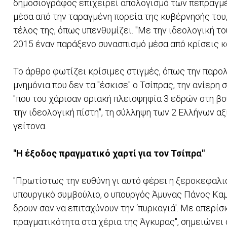
δημοσιογράφος επιχειρεί απολογισμό των πεπραγμέν
μέσα από την ταραγμένη πορεία της κυβέρνησής του,
τέλος της, όπως υπενθυμίζει. "Με την ιδεολογική το
2015 έναν παράξενο συνασπισμό μέσα από κρίσεις κα
Το άρθρο φωτίζει κρίσιμες στιγμές, όπως την παρο
μνημόνια που δεν τα "έσκισε" ο Τσίπρας, την ανίερ
"που του χάρισαν οριακή πλειοψηφία 3 εδρών στη βο
την ιδεολογική πίστη", τη σύλληψη των 2 Ελλήνων α
γείτονα.
"Η έξοδος πραγματικό χαρτί για τον Τσίπρα"
"Πρωτίστως την ευθύνη γι αυτό φέρει η ξεροκεφαλιά
υπουργικό συμβούλιο, ο υπουργός Άμυνας Πάνος Κα
δρουν σαν να επιταχύνουν την ‘πυρκαγιά'. Με απερ
πραγματικότητα στα χέρια της Άγκυρας", σημειώνει 