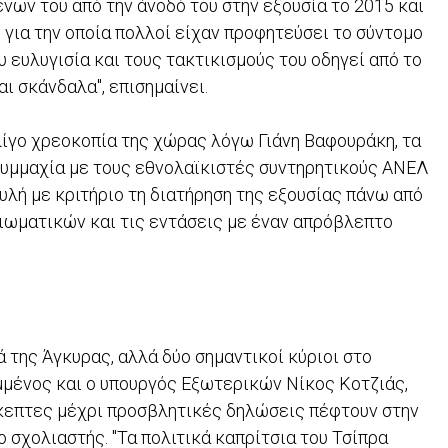
ων του από την άνοδό του στην εξουσία το 2015 και
 για την οποία πολλοί είχαν προφητεύσει το σύντομο
υ ευλυγισία και τους τακτικισμούς του οδηγεί από το
ι σκάνδαλα", επισημαίνει.
λίγο χρεοκοπία της χώρας λόγω Γιάνη Βαφουράκη, τα
η συμμαχία με τους εθνολαϊκιστές συντηρητικούς ΑΝΕΛ
υλή με κριτήριο τη διατήρηση της εξουσίας πάνω από
ξιωματικών και τις εντάσεις με έναν απρόβλεπτο
 της Άγκυρας, αλλά δύο σημαντικοί κύριοι στο
μμένος και ο υπουργός Εξωτερικών Νίκος Κοτζιάς,
ίσκεπτες μέχρι προσβλητικές δηλώσεις πέφτουν στην
ο σχολιαστής. "Τα πολιτικά καπρίτσια του Τσίπρα