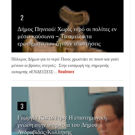
2
Δήμος Πηνειού: Χωρίς νερό οι πολίτες εν
μέσω καύσωνα – Τα αμείλικτα
ερωτήματα που ζητούν απαντήσεις
Πόλεμος Δήμων για το νερό: Ποιος χρωστάει σε ποιον και γιατί
μένουν οι βρύσες στεγνές; Στην εισαγωγή της σημερινής
εκπομπής «ΕΝΔΕΙΞΕΙΣ-...
Readmore
3
Γεωργία Κακαλέτρη: Η επιστημονική
γνώση στην υπηρεσία του Δήμου
Ανδραβίδας-Κυλλήνης