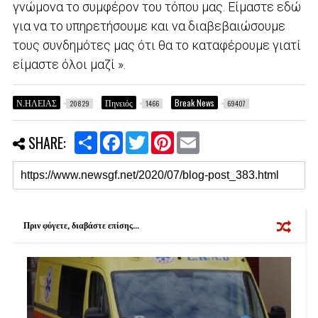
γνώμονα το συμφέρον του τόπου μας. Είμαστε εδώ
για να το υπηρετήσουμε και να διαβεβαιώσουμε
τους συνδημότες μας ότι θα το καταφέρουμε γιατί
είμαστε όλοι μαζί ».
Ν.ΗΛΕΙΑΣ
Πηνειός
Break News
20829
1466
69407
S
F
T
P
E
SHARE:
h
a
w
i
m
a
c
i
n
a
r
e
t
t
i
e
b
t
e
l
o
e
r
o
r
e
k
s
Πριν φύγετε, διαβάστε επίσης...
t