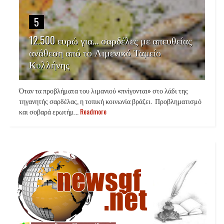
5
12.500 ευρώ για… σαρδέλες με απευθείας
ανάθεση από το Λιμενικό Ταμείο
Κυλλήνης
Όταν τα προβλήματα του λιμανιού «πνίγονται» στο λάδι της
τηγανητής σαρδέλας, η τοπική κοινωνία βράζει. Προβληματισμό
και σοβαρά ερωτήμ...
Readmore