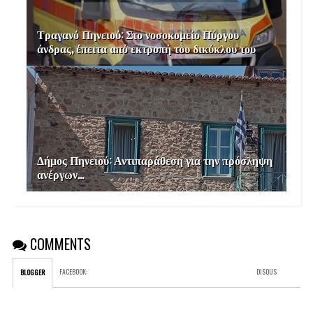
Τραγανό Πηνειού: Στο νοσοκομείο Πύργου
άνδρας, έπειτα από εκτροπή του δικύκλου του
Δήμος Πηνειού: Αντιπαράθεση για την πρόσληψη
ανέργων...
COMMENTS
FACEBOOK
:
DISQUS
BLOGGER