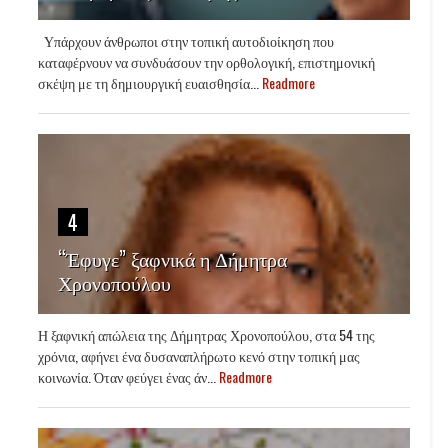
Υπάρχουν άνθρωποι στην τοπική αυτοδιοίκηση που
καταφέρνουν να συνδυάσουν την ορθολογική, επιστημονική
σκέψη με τη δημιουργική ευαισθησία...
Readmore
4
“Έφυγε” ξαφνικά η Δήμητρα
Χρονοπούλου
Η ξαφνική απώλεια της Δήμητρας Χρονοπούλου, στα 54 της
χρόνια, αφήνει ένα δυσαναπλήρωτο κενό στην τοπική μας
κοινωνία. Όταν φεύγει ένας άν...
Readmore