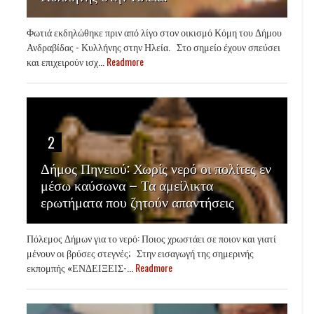
Φωτιά εκδηλώθηκε πριν από λίγο στον οικισμό Κόμη του Δήμου
Ανδραβίδας - Κυλλήνης στην Ηλεία. Στο σημείο έχουν σπεύσει
και επιχειρούν ισχ...
Readmore
2
Δήμος Πηνειού: Χωρίς νερό οι πολίτες εν
μέσω καύσωνα – Τα αμείλικτα
ερωτήματα που ζητούν απαντήσεις
Πόλεμος Δήμων για το νερό: Ποιος χρωστάει σε ποιον και γιατί
μένουν οι βρύσες στεγνές; Στην εισαγωγή της σημερινής
εκπομπής «ΕΝΔΕΙΞΕΙΣ-...
Readmore