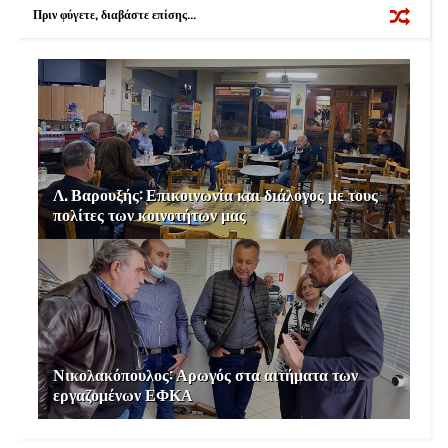
k
s
Πριν φύγετε, διαβάστε επίσης...
t
Λ. Βαρουξής: Επικοινωνία και διάλογος με τους
πολίτες των κοινοτήτων μας
Νικολακόπουλος: Αρωγός στα αιτήματα των
εργαζομένων ΕΦΚΑ