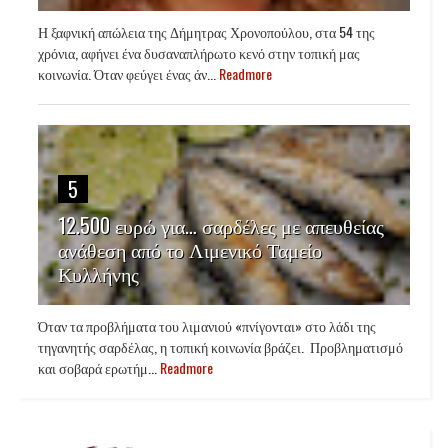
Η ξαφνική απώλεια της Δήμητρας Χρονοπούλου, στα 54 της
χρόνια, αφήνει ένα δυσαναπλήρωτο κενό στην τοπική μας
κοινωνία. Όταν φεύγει ένας άν...
Readmore
5
12.500 ευρώ για… σαρδέλες με απευθείας
ανάθεση από το Λιμενικό Ταμείο
Κυλλήνης
Όταν τα προβλήματα του λιμανιού «πνίγονται» στο λάδι της
τηγανητής σαρδέλας, η τοπική κοινωνία βράζει. Προβληματισμό
και σοβαρά ερωτήμ...
Readmore