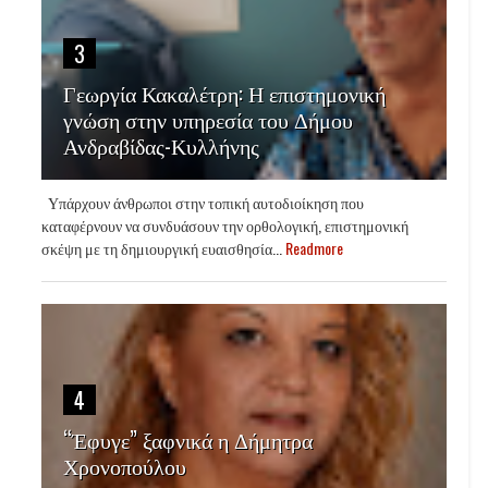
3
Γεωργία Κακαλέτρη: Η επιστημονική
γνώση στην υπηρεσία του Δήμου
Ανδραβίδας-Κυλλήνης
Υπάρχουν άνθρωποι στην τοπική αυτοδιοίκηση που
καταφέρνουν να συνδυάσουν την ορθολογική, επιστημονική
σκέψη με τη δημιουργική ευαισθησία...
Readmore
4
“Έφυγε” ξαφνικά η Δήμητρα
Χρονοπούλου