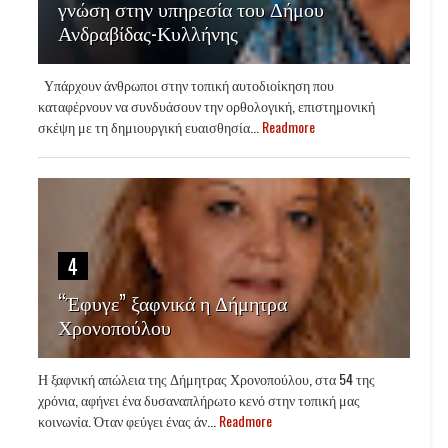
γνώση στην υπηρεσία του Δήμου
Ανδραβίδας-Κυλλήνης
Υπάρχουν άνθρωποι στην τοπική αυτοδιοίκηση που
καταφέρνουν να συνδυάσουν την ορθολογική, επιστημονική
σκέψη με τη δημιουργική ευαισθησία...
Readmore
4
“Έφυγε” ξαφνικά η Δήμητρα
Χρονοπούλου
Η ξαφνική απώλεια της Δήμητρας Χρονοπούλου, στα 54 της
χρόνια, αφήνει ένα δυσαναπλήρωτο κενό στην τοπική μας
κοινωνία. Όταν φεύγει ένας άν...
Readmore