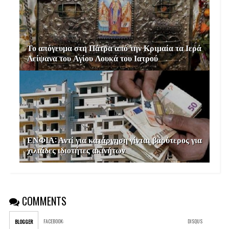
Το απόγευμα στη Πάτρα από την Κριμαία τα Ιερά
Λείψανα του Αγίου Λουκά του Ιατρού
ΕΝΦΙΑ: Αντί για κατάργηση γίνται βαρύτερος για
χιλιάδες ιδιοτήτες ακινήτων
COMMENTS
FACEBOOK
:
DISQUS
BLOGGER