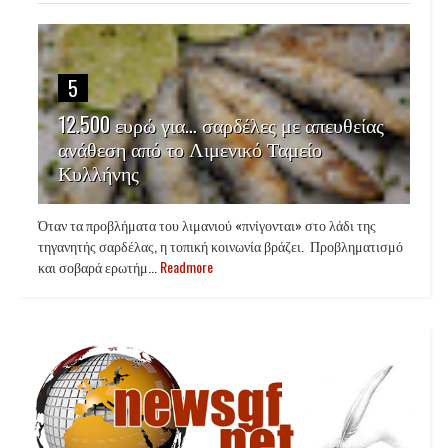
5
12.500 ευρώ για… σαρδέλες με απευθείας
ανάθεση από το Λιμενικό Ταμείο
Κυλλήνης
Όταν τα προβλήματα του λιμανιού «πνίγονται» στο λάδι της
τηγανητής σαρδέλας, η τοπική κοινωνία βράζει. Προβληματισμό
και σοβαρά ερωτήμ...
Readmore