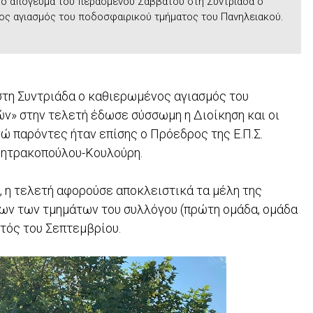
το απόγευμα του περασμένου Σαββάτου στη Συντριάδα ο
ος αγιασμός του ποδοσφαιρικού τμήματος του Πανηλειακού.
τη Συντριάδα ο καθιερωμένος αγιασμός του
ν» στην τελετή έδωσε σύσσωμη η Διοίκηση και οι
ώ παρόντες ήταν επίσης ο Πρόεδρος της Ε.Π.Σ.
ημητρακοπούλου-Κουλούρη.
, η τελετή αφορούσε αποκλειστικά τα μέλη της
λων των τμημάτων του συλλόγου (πρώτη ομάδα, ομάδα
ντός του Σεπτεμβρίου.