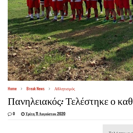
Home
Break News
Αθλητισμός
Πανηλειακός: Τελέστηκε ο κα
0
Τρίτη 11 Αυγούστου 2020