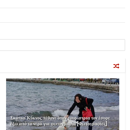
Σκόπια: Κύκνος πέθανε όταν τουρίστρια τον έσυρε
έξω από το νερό για φωτογραφία [Φωτογραφίες]