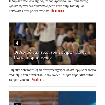
Η ξαφνική απώλεια της Δήμητρας Χρονοπούλου, στα 54 της
χρόνια, αφήνει ένα δυσαναπλήρωτο κενό στην τοπική μας
κοινωνία. Όταν φεύγει ένας άν...
Readmore
4
Οι Αυτοδιοικητικοί του Τσίπρα - Ποιοι
Ηλείοι συμμετέχουν
Τη δική του πολιτική ταυτότητα επιχειρεί να διαμορφώσει το νέο
εγχείρημα που συνδέεται με τον Αλέξη Τσίπρα, παρουσιάζοντας
τα πρόσωπα πο...
Readmore