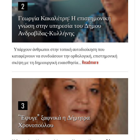
2
Γεωργία Κακαλέτρη: Η επιστημονική
γνώση στην υπηρεσία του Δήμου
Ανδραβίδας-Κυλλήνης
Υπάρχουν άνθρωποι στην τοπική αυτοδιοίκηση που
καταφέρνουν να συνδυάσουν την ορθολογική, επιστημονική
σκέψη με τη δημιουργική ευαισθησία...
Readmore
3
“Έφυγε” ξαφνικά η Δήμητρα
Χρονοπούλου