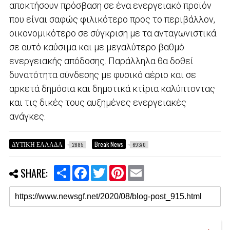
αποκτήσουν πρόσβαση σε ένα ενεργειακό προϊόν
που είναι σαφώς φιλικότερο προς το περιβάλλον,
οικονομικότερο σε σύγκριση με τα ανταγωνιστικά
σε αυτό καύσιμα και με μεγαλύτερο βαθμό
ενεργειακής απόδοσης. Παράλληλα θα δοθεί
δυνατότητα σύνδεσης με φυσικό αέριο και σε
αρκετά δημόσια και δημοτικά κτίρια καλύπτοντας
και τις δικές τους αυξημένες ενεργειακές
ανάγκες.
ΔΥΤΙΚΗ ΕΛΛΑΔΑ
Break News
2885
69370
S
F
T
P
E
SHARE:
h
a
w
i
m
a
c
i
n
a
r
e
t
t
i
e
b
t
e
l
o
e
r
o
r
e
k
s