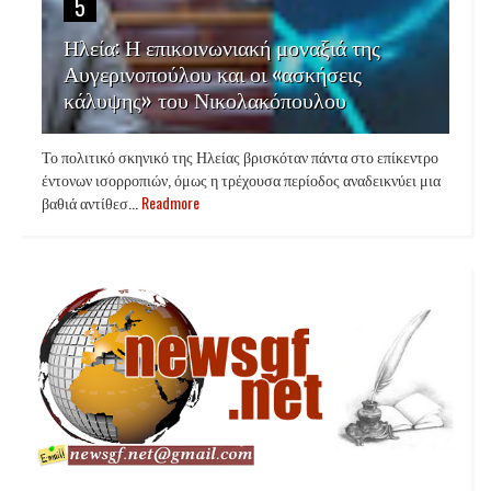
5
Ηλεία: Η επικοινωνιακή μοναξιά της
Αυγερινοπούλου και οι «ασκήσεις
κάλυψης» του Νικολακόπουλου
Το πολιτικό σκηνικό της Ηλείας βρισκόταν πάντα στο επίκεντρο
έντονων ισορροπιών, όμως η τρέχουσα περίοδος αναδεικνύει μια
βαθιά αντίθεσ...
Readmore