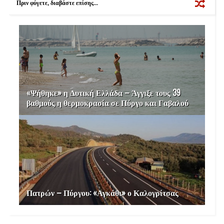
Πριν φύγετε, διαβάστε επίσης...
t
«Ψήθηκε» η Δυτική Ελλάδα – Άγγιξε τους 39
βαθμούς η θερμοκρασία σε Πύργο και Γαβαλού
Πατρών – Πύργου: «Αγκάθι» ο Καλογρίτσας