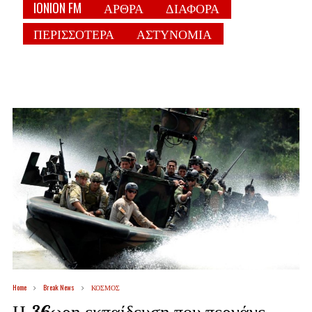
IONION FM
ΑΡΘΡΑ
ΔΙΑΦΟΡΑ
ΠΕΡΙΣΣΟΤΕΡΑ
ΑΣΤΥΝΟΜΙΑ
Home
Break News
ΚΟΣΜΟΣ
Η 36ωρη εκπαίδευση που περνάνε