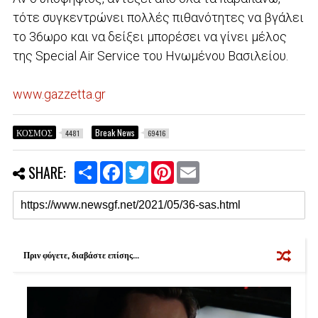
τότε συγκεντρώνει πολλές πιθανότητες να βγάλει
το 36ωρο και να δείξει μπορέσει να γίνει μέλος
της Special Air Service του Ηνωμένου Βασιλείου.
www.gazzetta.gr
ΚΟΣΜΟΣ
Break News
4481
69416
S
F
T
P
E
SHARE:
h
a
w
i
m
a
c
i
n
a
r
e
t
t
i
e
b
t
e
l
o
e
r
o
r
e
k
s
Πριν φύγετε, διαβάστε επίσης...
t