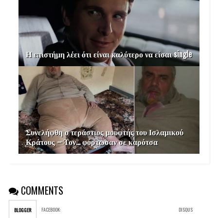
Η επιστήμη λέει ότι είναι καλύτερο να είσαι single
Συνελήφθη ο τεράστιος μουφτής του Ισλαμικού
Κράτους – Τον… φόρτωσαν σε καρότσα
COMMENTS
FACEBOOK
:
DISQUS
BLOGGER