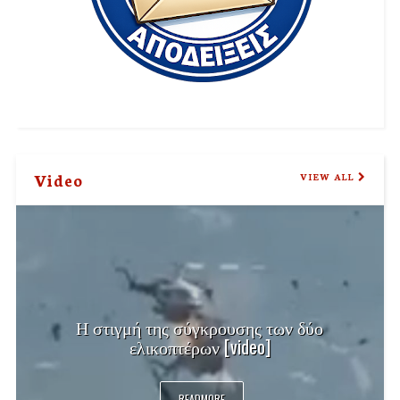
Video
VIEW ALL
Η στιγμή της σύγκρουσης των δύο
ελικοπτέρων [video]
READMORE