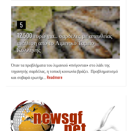
5
12.500 ευρώ για… σαρδέλες με απευθείας
ανάθεση από το Λιμενικό Ταμείο
Κυλλήνης
Όταν τα προβλήματα του λιμανιού «πνίγονται» στο λάδι της
τηγανητής σαρδέλας, η τοπική κοινωνία βράζει. Προβληματισμό
και σοβαρά ερωτήμ...
Readmore