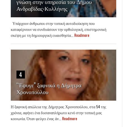
γνώση στην υπηρεσία του Δήμου
Ανδραβίδας-Κυλλήνης
Υπάρχουν άνθρωποι στην τοπική αυτοδιοίκηση που
καταφέρνουν να συνδυάσουν την ορθολογική, επιστημονική
σκέψη με τη δημιουργική ευαισθησία...
Readmore
4
“Έφυγε” ξαφνικά η Δήμητρα
Χρονοπούλου
Η ξαφνική απώλεια της Δήμητρας Χρονοπούλου, στα 54 της
χρόνια, αφήνει ένα δυσαναπλήρωτο κενό στην τοπική μας
κοινωνία. Όταν φεύγει ένας άν...
Readmore