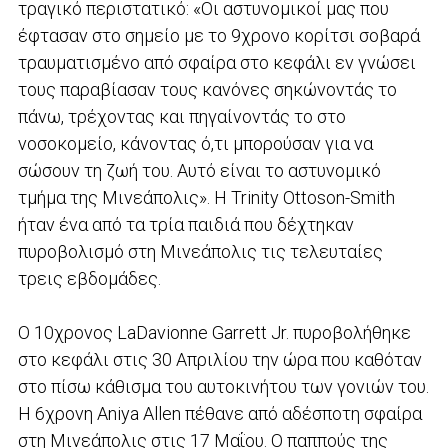
τραγικό περιστατικό: «Οι αστυνομικοί μας που
έφτασαν στο σημείο με το 9χρονο κορίτσι σοβαρά
τραυματισμένο από σφαίρα στο κεφάλι εν γνώσει
τους παραβίασαν τους κανόνες σηκώνοντάς το
πάνω, τρέχοντας και πηγαίνοντάς το στο
νοσοκομείο, κάνοντας ό,τι μπορούσαν για να
σώσουν τη ζωή του. Αυτό είναι το αστυνομικό
τμήμα της Μινεάπολις». Η Trinity Ottoson-Smith
ήταν ένα από τα τρία παιδιά που δέχτηκαν
πυροβολισμό στη Μινεάπολις τις τελευταίες
τρεις εβδομάδες.
Ο 10χρονος LaDavionne Garrett Jr. πυροβολήθηκε
στο κεφάλι στις 30 Απριλίου την ώρα που καθόταν
στο πίσω κάθισμα του αυτοκινήτου των γονιών του.
Η 6χρονη Aniya Allen πέθανε από αδέσποτη σφαίρα
στη Μινεάπολις στις 17 Μαΐου. Ο παππούς της