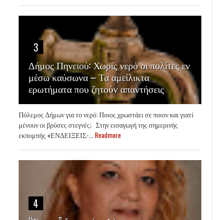
3
Δήμος Πηνειού: Χωρίς νερό οι πολίτες εν
μέσω καύσωνα – Τα αμείλικτα
ερωτήματα που ζητούν απαντήσεις
Πόλεμος Δήμων για το νερό: Ποιος χρωστάει σε ποιον και γιατί
μένουν οι βρύσες στεγνές; Στην εισαγωγή της σημερινής
εκπομπής «ΕΝΔΕΙΞΕΙΣ-...
Readmore
4