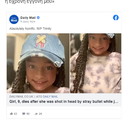
η 6χρονη εγγονή μου».