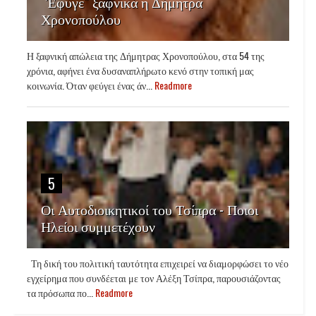
“Έφυγε” ξαφνικά η Δήμητρα
Χρονοπούλου
Η ξαφνική απώλεια της Δήμητρας Χρονοπούλου, στα 54 της
χρόνια, αφήνει ένα δυσαναπλήρωτο κενό στην τοπική μας
κοινωνία. Όταν φεύγει ένας άν...
Readmore
5
Οι Αυτοδιοικητικοί του Τσίπρα - Ποιοι
Ηλείοι συμμετέχουν
Τη δική του πολιτική ταυτότητα επιχειρεί να διαμορφώσει το νέο
εγχείρημα που συνδέεται με τον Αλέξη Τσίπρα, παρουσιάζοντας
τα πρόσωπα πο...
Readmore