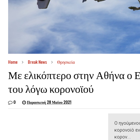
Home
Break News
Θρησκεία
Με ελικόπτερο στην Αθήνα ο Ε
του λόγω κορονοϊού
0
Παρασκευή 28 Μαΐου 2021
Ο ηγούμενος
κορονοϊό εν
κορον...