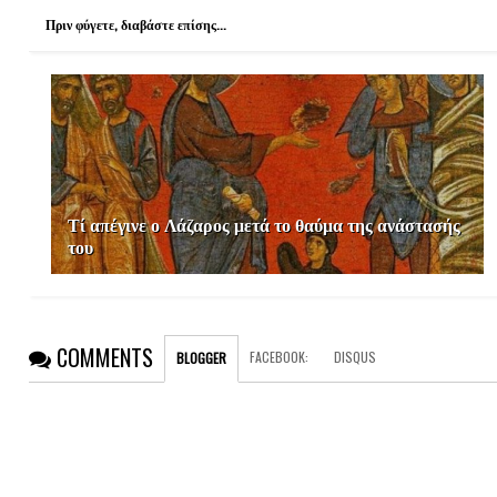
k
s
Πριν φύγετε, διαβάστε επίσης...
t
Τί απέγινε ο Λάζαρος μετά το θαύμα της ανάστασής
του
COMMENTS
FACEBOOK
:
DISQUS
BLOGGER