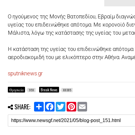
Ο ηγούμενος της Μονής Βατοπεδίου, Εβραίμ διαγνώ
υγείας του επιδεινώθηκε απότομα. Με κορονοϊό διε
Μάλιστα, λόγω της κατάστασης της υγείας του μετ
Η κατάσταση της υγείας του επιδεινώθηκε απότομα 
αεροδιακομιδή του με ελικόπτερο στην Αθήνα. Αναμ
sputniknews.gr
Θρησκεία
Break News
959
69385
S
F
T
P
E
SHARE:
h
a
w
i
m
a
c
i
n
a
r
e
t
t
i
e
b
t
e
l
o
e
r
o
r
e