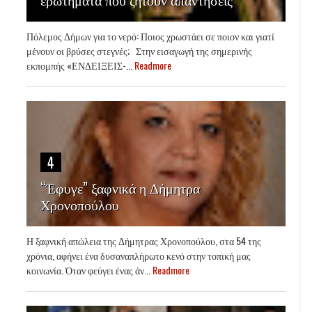
Πόλεμος Δήμων για το νερό: Ποιος χρωστάει σε ποιον και γιατί
μένουν οι βρύσες στεγνές; Στην εισαγωγή της σημερινής
εκπομπής «ΕΝΔΕΙΞΕΙΣ-...
Readmore
4
“Έφυγε” ξαφνικά η Δήμητρα
Χρονοπούλου
Η ξαφνική απώλεια της Δήμητρας Χρονοπούλου, στα 54 της
χρόνια, αφήνει ένα δυσαναπλήρωτο κενό στην τοπική μας
κοινωνία. Όταν φεύγει ένας άν...
Readmore