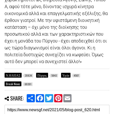
Α, αφού τότε μόνο, δίνοντας ισχυρά κίνητρα
οικονομικά αλλά και επαγγελματικής εξέλιξης, θα
έρθουν γιατροί. Με την υφιστάμενη διοικητική
κατάσταση – όχι μόνο της διοίκησης του
προσωπικού αλλά και των χαρακτηριστικών που
έχει η μονάδα του Πύργου - έχει αποδειχθεί ότι οι
ως τώρα διαγωνισμοί είναι όλοι άγονοι. Κι η
πολιτεία δυστυχώς συνεχίζει να κωφεύει. Όμως
αυτό δεν μπορεί να συνεχιστεί άλλο!»
Ν.ΗΛΕΙΑΣ
Πύργος
Υγεία
20824
5843
4507
Break News
69391
S
F
T
P
E
SHARE:
h
a
w
i
m
a
c
i
n
a
r
e
t
t
i
e
b
t
e
l