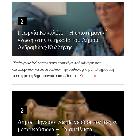
2
Γεωργία Κακαλέτρη: Η επιστημονική
γνώση στην υπηρεσία του Δήμου
Ανδραβίδας-Κυλλήνης
Υπάρχουν άνθρωποι στην τοπική αυτοδιοίκηση που
καταφέρνουν να συνδυάσουν την ορθολογική, επιστημονική
σκέψη με τη δημιουργική ευαισθησία...
Readmore
3
Δήμος Πηνειού: Χωρίς νερό οι πολίτες εν
μέσω καύσωνα – Τα αμείλικτα
ερωτήματα που ζητούν απαντήσεις