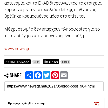
αστυνομία και το ΕΚΑΒ διερευνώντας τα στοιχεία.
Σύμφωνα με την ιστοσελίδα dete.gr, ο 58χρονος
βρέθηκε κρεμασμένος μάσα στο σπίτι του.
Μέχρι στιγμής δεν υπάρχουν πληροφορίες για το
τι τον οδήγησε στην απονενοημένη πράξη.
www.news.gr
ΔΥΤΙΚΗ ΕΛΛΑΔΑ
Break News
2885
69400
S
F
T
P
E
SHARE:
h
a
w
i
m
a
c
i
n
a
r
e
t
t
i
e
b
t
e
l
o
e
r
o
r
e
k
s
Πριν φύγετε, διαβάστε επίσης...
t