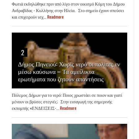
Φωτιά εκδηλώθηκε πριν από λίγο στον οικισμό Κόμη του Δήμου
Ανδραβίδας - Κυλλήνης στην Ηλεία. Στο σημείο έχουν σπεύσει
και επιχειρούν ισχ...
Readmore
2
Δήμος Πηνειού: Χωρίς νερό οι πολίτες εν
μέσω καύσωνα – Τα αμείλικτα
ερωτήματα που ζητούν απαντήσεις
Πόλεμος Δήμων για το νερό: Ποιος χρωστάει σε ποιον και γιατί
μένουν οι βρύσες στεγνές; Στην εισαγωγή της σημερινής
εκπομπής «ΕΝΔΕΙΞΕΙΣ-...
Readmore