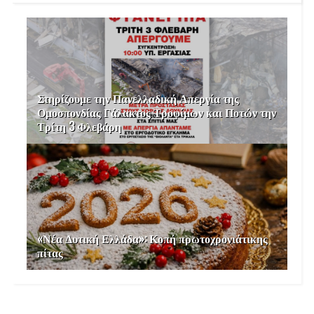
Στηρίζουμε την Πανελλαδική Απεργία της
Ομοσπονδίας Γάλακτος Τροφίμων και Ποτών την
Τρίτη 3 Φλεβάρη
«Νέα Δυτική Ελλάδα»: Κοπή πρωτοχρονιάτικης
πίτας