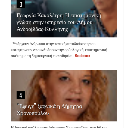
3
Γεωργία Κακαλέτρη: Η επιστημονική
γνώση στην υπηρεσία του Δήμου
Ανδραβίδας-Κυλλήνης
Υπάρχουν άνθρωποι στην τοπική αυτοδιοίκηση που
καταφέρνουν να συνδυάσουν την ορθολογική, επιστημονική
σκέψη με τη δημιουργική ευαισθησία...
Readmore
4
“Έφυγε” ξαφνικά η Δήμητρα
Χρονοπούλου
Η ξαφνική απώλεια της Δήμητρας Χρονοπούλου, στα 54 της