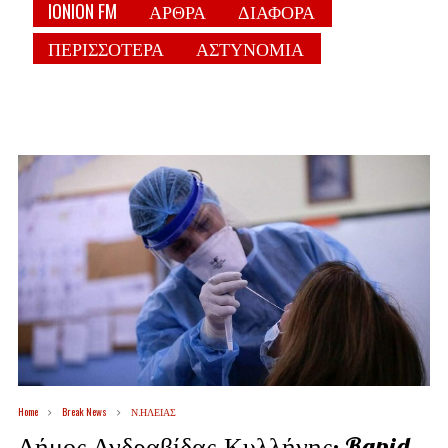
IONION FM
ΑΡΘΡΑ
ΔΙΑΦΟΡΑ
ΠΕΡΙΣΣΟΤΕΡΑ
ΑΣΤΥΝΟΜΙΑ
Home
Break News
Ν.ΗΛΕΙΑΣ
Δήμος Ανδραβίδας-Κυλλήνης: Rapid