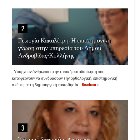
2
Γεωργία Κακαλέτρη: Η επιστημονική
γνώση στην υπηρεσία του Δήμου
Ανδραβίδας-Κυλλήνης
Υπάρχουν άνθρωποι στην τοπική αυτοδιοίκηση που
καταφέρνουν να συνδυάσουν την ορθολογική, επιστημονική
σκέψη με τη δημιουργική ευαισθησία...
Readmore
3
“Έφυγε” ξαφνικά η Δήμητρα