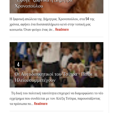
Χρονοπούλου
Η ξαφνική απώλεια της Δήμητρας Χρονοπούλου, στα 54 της
χρόνια, αφήνει ένα δυσαναπλήρωτο κενό στην τοπική μας
κοινωνία. Όταν φεύγει ένας άν...
Readmore
4
Οι Αυτοδιοικητικοί του Τσίπρα - Ποιοι
Ηλείοι συμμετέχουν
Τη δική του πολιτική ταυτότητα επιχειρεί να διαμορφώσει το νέο
εγχείρημα που συνδέεται με τον Αλέξη Τσίπρα, παρουσιάζοντας
τα πρόσωπα πο...
Readmore