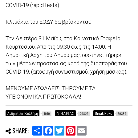
COVID-19 (rapid tests).
Κλιμάκια του ΕΟΔΥ θα βρίσκονται:
Την Δευτέρα 31 Μαΐου, στο Κοινοτικό Γραφείο
Κουρτεσίου, Από τις 09:30 έως τις 14:00. Η
Δημοτική Αρχή του Δήμου μας, συστήνει τήρηση
των μέτρων προστασίας κατά της διασποράς του
COVID-19, (αποφυγή συνωστισμού, χρήση μάσκας).
ΜΕΝΟΥΜΕ ΑΣΦΑΛΕΙΣ! ΤΗΡΟΥΜΕ ΤΑ
ΥΓΕΙΟΝΟΜΙΚΑ ΠΡΩΤΟΚΟΛΛΑ!
Ανδραβίδα-Κυλλήνη
Ν.ΗΛΕΙΑΣ
Break News
4010
20822
69385
S
F
T
P
E
SHARE:
h
a
w
i
m
a
c
i
n
a