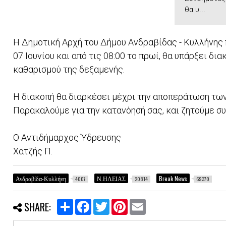
θα υ...
Η Δημοτική Αρχή του Δήμου Ανδραβίδας - Κυλλήνης
07 Ιουνίου και από τις 08:00 το πρωί, θα υπάρξει δ
καθαρισμού της δεξαμενής.
Η διακοπή θα διαρκέσει μέχρι την αποπεράτωση τω
Παρακαλούμε για την κατανόησή σας, και ζητούμε σ
Ο Αντιδήμαρχος Ύδρευσης
Χατζής Π.
Ανδραβίδα-Κυλλήνη
Ν.ΗΛΕΙΑΣ
Break News
4007
20814
69370
S
F
T
P
E
SHARE:
h
a
w
i
m
a
c
i
n
a