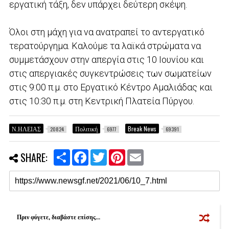
εργατική τάξη, δεν υπάρχει δεύτερη σκέψη.
Όλοι στη μάχη για να ανατραπεί το αντεργατικό
τερατούργημα. Καλούμε τα λαϊκά στρώματα να
συμμετάσχουν στην απεργία στις 10 Ιουνίου και
στις απεργιακές συγκεντρώσεις των σωματείων
στις 9:00 π.μ. στο Εργατικό Κέντρο Αμαλιάδας και
στις 10:30 π.μ. στη Κεντρική Πλατεία Πύργου.
Ν.ΗΛΕΙΑΣ
Πολιτική
Break News
20824
6977
69391
S
F
T
P
E
SHARE:
h
a
w
i
m
a
c
i
n
a
r
e
t
t
i
e
b
t
e
l
o
e
r
o
r
e
k
s
Πριν φύγετε, διαβάστε επίσης...
t