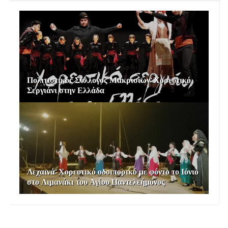
Πολιτιστικός Σύλλογος Μακρισίων: Χορευτικό
Σεργιάνι στην Ελλάδα
Λεχαινά: Χορευτικό οδοιπορικό με φόντο το Ιόνιο
στο Λιμανάκι του Αγίου Παντελεήμονος