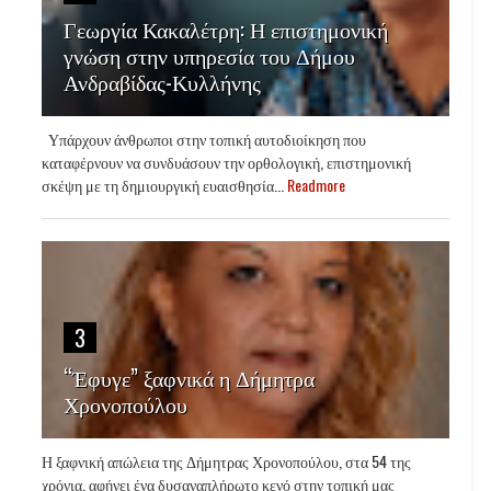
Γεωργία Κακαλέτρη: Η επιστημονική
γνώση στην υπηρεσία του Δήμου
Ανδραβίδας-Κυλλήνης
Υπάρχουν άνθρωποι στην τοπική αυτοδιοίκηση που
καταφέρνουν να συνδυάσουν την ορθολογική, επιστημονική
σκέψη με τη δημιουργική ευαισθησία...
Readmore
3
“Έφυγε” ξαφνικά η Δήμητρα
Χρονοπούλου
Η ξαφνική απώλεια της Δήμητρας Χρονοπούλου, στα 54 της
χρόνια, αφήνει ένα δυσαναπλήρωτο κενό στην τοπική μας