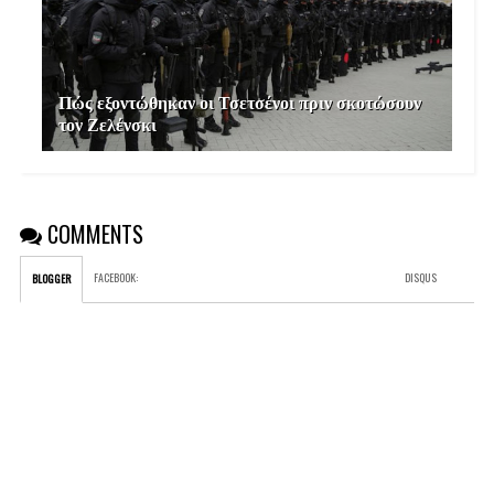
Πώς εξοντώθηκαν οι Τσετσένοι πριν σκοτώσουν
τον Ζελένσκι
COMMENTS
FACEBOOK
:
DISQUS
BLOGGER