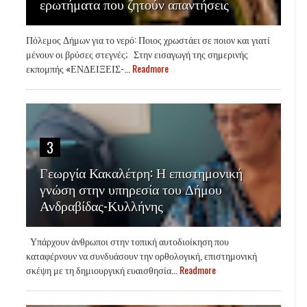
ερωτήματα που ζητούν απαντήσεις
Πόλεμος Δήμων για το νερό: Ποιος χρωστάει σε ποιον και γιατί
μένουν οι βρύσες στεγνές; Στην εισαγωγή της σημερινής
εκπομπής «ΕΝΔΕΙΞΕΙΣ-...
Readmore
3
Γεωργία Κακαλέτρη: Η επιστημονική
γνώση στην υπηρεσία του Δήμου
Ανδραβίδας-Κυλλήνης
Υπάρχουν άνθρωποι στην τοπική αυτοδιοίκηση που
καταφέρνουν να συνδυάσουν την ορθολογική, επιστημονική
σκέψη με τη δημιουργική ευαισθησία...
Readmore