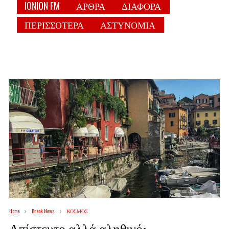
IONION FM
ΑΡΘΡΑ
ΔΙΑΦΟΡΑ
ΠΕΡΙΣΣΟΤΕΡΑ
ΑΣΤΥΝΟΜΙΑ
Home
Break News
ΚΟΣΜΟΣ
Απίστευτο αλλά αληθινό: