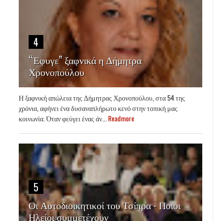
4
“Έφυγε” ξαφνικά η Δήμητρα
Χρονοπούλου
Η ξαφνική απώλεια της Δήμητρας Χρονοπούλου, στα 54 της
χρόνια, αφήνει ένα δυσαναπλήρωτο κενό στην τοπική μας
κοινωνία. Όταν φεύγει ένας άν...
Readmore
5
Οι Αυτοδιοικητικοί του Τσίπρα - Ποιοι
Ηλείοι συμμετέχουν