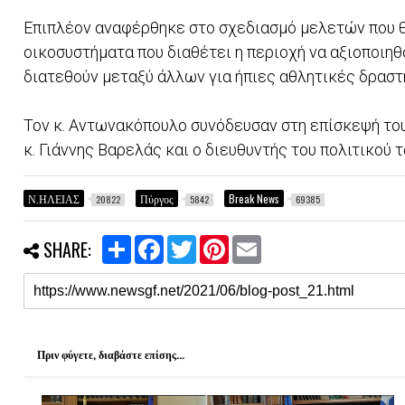
Επιπλέον αναφέρθηκε στο σχεδιασμό μελετών που θ
οικοσυστήματα που διαθέτει η περιοχή να αξιοποιηθ
διατεθούν μεταξύ άλλων για ήπιες αθλητικές δραστ
Τον κ. Αντωνακόπουλο συνόδευσαν στη επίσκεψή το
κ. Γιάννης Βαρελάς και ο διευθυντής του πολιτικού 
Ν.ΗΛΕΙΑΣ
Πύργος
Break News
20822
5842
69385
S
F
T
P
E
SHARE:
h
a
w
i
m
a
c
i
n
a
r
e
t
t
i
e
b
t
e
l
o
e
r
o
r
e
k
s
Πριν φύγετε, διαβάστε επίσης...
t