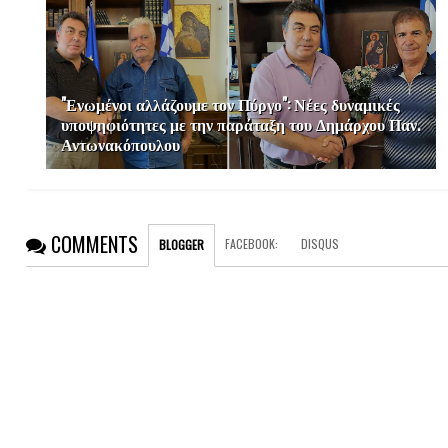
"Ενωμένοι αλλάζουμε τον Πύργο": Νέες δυναμικές
υποψηφιότητες με την παράταξη του Δημάρχου Παν.
Αντωνακόπουλου
COMMENTS
FACEBOOK
:
DISQUS
BLOGGER