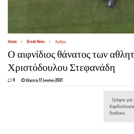
Home
Break News
Αρθρο
Ο αιφνίδιος θάνατος των αθλη
Χριστόδουλου Στεφανάδη
0
Πέμπτη 17 Ιουνίου 2021
Γράφει για 
Καρδιολογία
διαδικα...