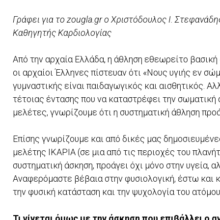
Γράφει για το zougla.gr o Χριστόδουλος Ι. Στεφανάδη
Καθηγητής Καρδιολογίας
Από την αρχαία Ελλάδα, η άθληση εθεωρείτο βασική
οι αρχαίοι Έλληνες πίστευαν ότι «Νους υγιής εν σώμ
γυμναστικής είναι παιδαγωγικός και αισθητικός. Αλλ
τέτοιας έντασης που να καταστρέφει την σωματική 
μελέτες, γνωρίζουμε ότι η συστηματική άθληση προά
Επίσης γνωρίζουμε και από δικές μας δημοσιευμένε
μελέτης ΙΚΑΡΙΑ (σε μια από τις περιοχές του πλανήτ
συστηματική άσκηση, προάγει όχι μόνο στην υγεία, α
Αναφερόμαστε βέβαια στην φυσιολογική, έστω και κα
την φυσική κατάσταση και την ψυχολογία του ατόμου
Τι γίνεται όμως με την άσκηση που επιβάλλει ο 