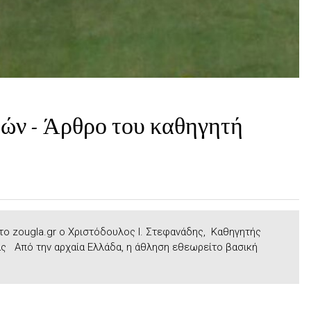
τών - Άρθρο του καθηγητή
το zougla.gr o Χριστόδουλος Ι. Στεφανάδης, Καθηγητής
ς Από την αρχαία Ελλάδα, η άθληση εθεωρείτο βασική