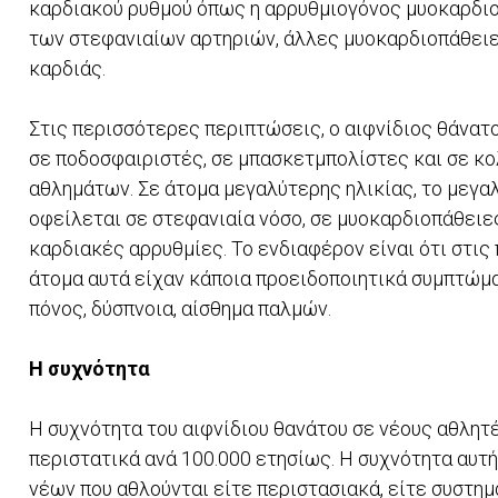
καρδιακού ρυθμού όπως η αρρυθμιογόνος μυοκαρδιο
των στεφανιαίων αρτηριών, άλλες μυοκαρδιοπάθειες
καρδιάς.
Στις περισσότερες περιπτώσεις, ο αιφνίδιος θάνατ
σε ποδοσφαιριστές, σε μπασκετμπολίστες και σε κ
αθλημάτων. Σε άτομα μεγαλύτερης ηλικίας, το μεγ
οφείλεται σε στεφανιαία νόσο, σε μυοκαρδιοπάθειες
καρδιακές αρρυθμίες. Το ενδιαφέρον είναι ότι στι
άτομα αυτά είχαν κάποια προειδοποιητικά συμπτώμα
πόνος, δύσπνοια, αίσθημα παλμών.
Η συχνότητα
Η συχνότητα του αιφνίδιου θανάτου σε νέους αθλητέ
περιστατικά ανά 100.000 ετησίως. Η συχνότητα αυτή 
νέων που αθλούνται είτε περιστασιακά, είτε συστημ