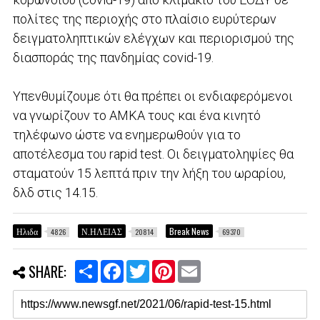
πολίτες της περιοχής στο πλαίσιο ευρύτερων
δειγματοληπτικών ελέγχων και περιορισμού της
διασποράς της πανδημίας covid-19.
Υπενθυμίζουμε ότι θα πρέπει οι ενδιαφερόμενοι
να γνωρίζουν το ΑΜΚΑ τους και ένα κινητό
τηλέφωνο ώστε να ενημερωθούν για το
αποτέλεσμα του rapid test. Οι δειγματοληψίες θα
σταματούν 15 λεπτά πριν την λήξη του ωραρίου,
δλδ στις 14.15.
Ηλιδα
Ν.ΗΛΕΙΑΣ
Break News
4826
20814
69370
S
F
T
P
E
SHARE:
h
a
w
i
m
a
c
i
n
a
r
e
t
t
i
e
b
t
e
l