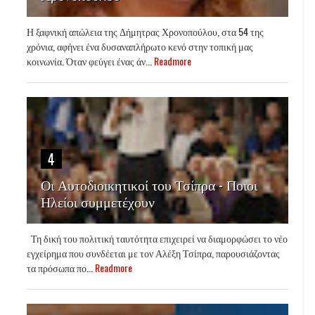
Η ξαφνική απώλεια της Δήμητρας Χρονοπούλου, στα 54 της
χρόνια, αφήνει ένα δυσαναπλήρωτο κενό στην τοπική μας
κοινωνία. Όταν φεύγει ένας άν...
Readmore
4
Οι Αυτοδιοικητικοί του Τσίπρα - Ποιοι
Ηλείοι συμμετέχουν
Τη δική του πολιτική ταυτότητα επιχειρεί να διαμορφώσει το νέο
εγχείρημα που συνδέεται με τον Αλέξη Τσίπρα, παρουσιάζοντας
τα πρόσωπα πο...
Readmore