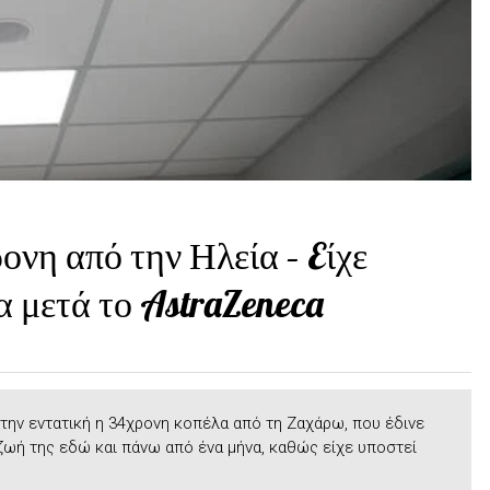
ονη από την Ηλεία – Eίχε
α μετά το AstraZeneca
ην εντατική η 34χρονη κοπέλα από τη Ζαχάρω, που έδινε
 ζωή της εδώ και πάνω από ένα μήνα, καθώς είχε υποστεί