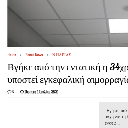
Home
Break News
Ν.ΗΛΕΙΑΣ
Βγήκε από την εντατική η 34χρ
υποστεί εγκεφαλική αιμορραγί
0
Πέμπτη 1 Ιουλίου 2021
Βγήκε από τ
μάχη για τη
εγκεφ...