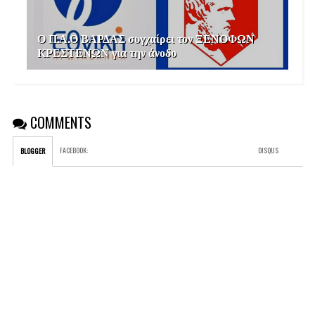
Ο Π.Α.Ο ΒΑΡΔΑΣ συγχαίρει τον ΞΕΝΟΦΩΝ
ΚΡΕΣΤΕΝΩΝ για την άνοδο
COMMENTS
FACEBOOK
:
DISQUS
BLOGGER