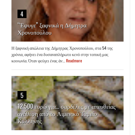
4
“Έφυγε” ξαφνικά η Δήμητρα
Χρονοπούλου
Η ξαφνική απώλεια της Δήμητρας Χρονοπούλου, στα 54 της
χρόνια, αφήνει ένα δυσαναπλήρωτο κενό στην τοπική μας
κοινωνία. Όταν φεύγει ένας άν...
Readmore
5
12.500 ευρώ για… σαρδέλες με απευθείας
ανάθεση από το Λιμενικό Ταμείο
Κυλλήνης