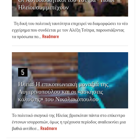
Ηλείοι συμμετέχουν
Τη δική του πολιτική ταυτότητα επιχειρεί να διαμορφώσει το νέο
εγχείρημα που συνδέεται με τον Αλέξη Τσίπρα, παρουσιάζοντας
τα πρόσωπα πο...
Readmore
5
Ηλεία: Η επικοινωνιακή μοναξιά της
Αυγερινοπούλου και οι «ασκήσεις
κάλυψης» του Νικολακόπουλου
Το πολιτικό σκηνικό της Ηλείας βρισκόταν πάντα στο επίκεντρο
έντονων ισορροπιών, όμως η τρέχουσα περίοδος αναδεικνύει μια
βαθιά αντίθεσ...
Readmore