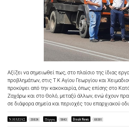
Αξίζει να σημειωθεί πως, στο πλαίσιο της ίδιας ερ
προβλημάτων, στις Τ.Κ Αγίου Γεωργίου και Χειμαδιο
προκύψει από την κακοκαιρία, όπως επίσης στο Κατά
Ζαχάρω και στο Θολό, μεταξύ άλλων, ενώ έχουν πρ
σε διάφορα σημεία και περιοχές του επαρχιακού οδι
Ν.ΗΛΕΙΑΣ
Πύργος
Break News
20824
5843
69391