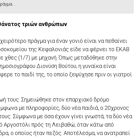
ράγμα...
ς θάνατος τριών ανθρώπων
χειρότερο πράγμα για έναν γονιό είναι να πεθαίνει
νοσοκομείου της Κεφαλονιάς είδε να φέρνει το ΕΚΑΒ
νε χθες (1/7) με μηχανή. Όπως μεταδόθηκε στην
ημοσιογράφου Διονύση Βούτου, η γυναίκα είναι
ερε το παιδί της, το οποίο ξεψύχησε πριν οι γιατροί
ζωή τους. Σημειώθηκε στον επαρχιακό δρόμο
ύμφωνα με πληροφορίες, δύο νέα παιδιά, ο 20χρονος
ους. Σύμφωνα με όσα έχουν γίνει γνωστά, τα δύο νέα
ό Αργοστόλι πρός τη Λειβαθώ, όταν κάτω από
ρα, ο οποίος ήταν πεζός. Αποτέλεσμα, να ανατραπεί