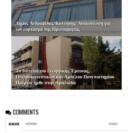
Δήμος Ανδραβίδας-Κυλλήνης: Ανακοίνωση για
τον εορτασμό της Πρωτομαγιάς
Το Ινστιτούτου Γεωργικής Έρευνας,
Οπωροκηπευτικών και Αμπέλου Πανεπιστημίου
Πατρών ήρθε στην Αμαλιάδα
COMMENTS
FACEBOOK
:
DISQUS
BLOGGER