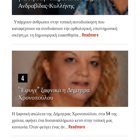
Ανδραβίδας-Κυλλήνης
Υπάρχουν άνθρωποι στην τοπική αυτοδιοίκηση που
καταφέρνουν να συνδυάσουν την ορθολογική, επιστημονική
σκέψη με τη δημιουργική ευαισθησία...
Readmore
4
“Έφυγε” ξαφνικά η Δήμητρα
Χρονοπούλου
Η ξαφνική απώλεια της Δήμητρας Χρονοπούλου, στα 54 της
χρόνια, αφήνει ένα δυσαναπλήρωτο κενό στην τοπική μας
κοινωνία. Όταν φεύγει ένας άν...
Readmore