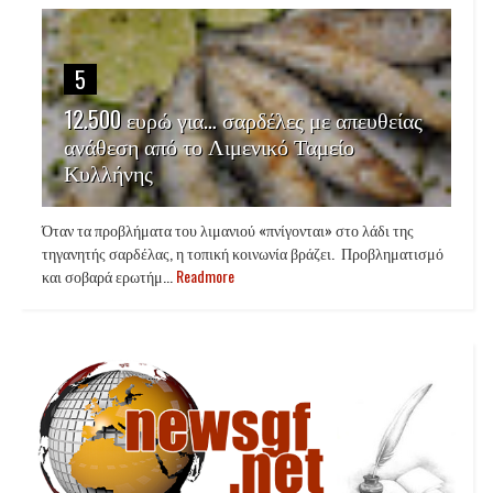
5
12.500 ευρώ για… σαρδέλες με απευθείας
ανάθεση από το Λιμενικό Ταμείο
Κυλλήνης
Όταν τα προβλήματα του λιμανιού «πνίγονται» στο λάδι της
τηγανητής σαρδέλας, η τοπική κοινωνία βράζει. Προβληματισμό
και σοβαρά ερωτήμ...
Readmore