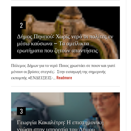
2
Δήμος Πηνειού: Χωρίς νερό οι πολίτες εν
μέσω καύσωνα – Τα αμείλικτα
ερωτήματα που ζητούν απαντήσεις
Πόλεμος Δήμων για το νερό: Ποιος χρωστάει σε ποιον και γιατί
μένουν οι βρύσες στεγνές; Στην εισαγωγή της σημερινής
εκπομπής «ΕΝΔΕΙΞΕΙΣ-...
Readmore
3
Γεωργία Κακαλέτρη: Η επιστημονική
γνώση στην υπηρεσία του Δήμου