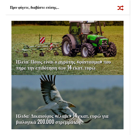
k
s
Πριν φύγετε, διαβάστε επίσης...
t
Ηλεία: Ποιος είναι ο αγρότης «φάντασμα» που
πήρε την επιδότηση των 14 εκατ. ευρώ
Ηλιδα: Δικαιούχος «έλαβε» 14 εκατ. ευρώ για
βιολογικά 200.000 στρεμμάτων