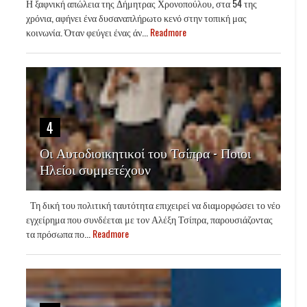
Η ξαφνική απώλεια της Δήμητρας Χρονοπούλου, στα 54 της
χρόνια, αφήνει ένα δυσαναπλήρωτο κενό στην τοπική μας
κοινωνία. Όταν φεύγει ένας άν...
Readmore
4
Οι Αυτοδιοικητικοί του Τσίπρα - Ποιοι
Ηλείοι συμμετέχουν
Τη δική του πολιτική ταυτότητα επιχειρεί να διαμορφώσει το νέο
εγχείρημα που συνδέεται με τον Αλέξη Τσίπρα, παρουσιάζοντας
τα πρόσωπα πο...
Readmore