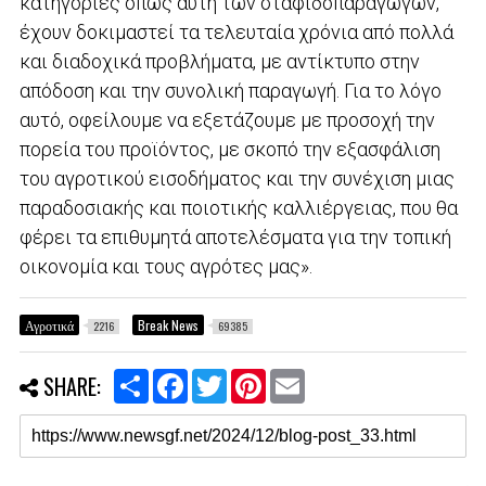
κατηγορίες όπως αυτή των σταφιδοπαραγωγών,
έχουν δοκιμαστεί τα τελευταία χρόνια από πολλά
και διαδοχικά προβλήματα, με αντίκτυπο στην
απόδοση και την συνολική παραγωγή. Για το λόγο
αυτό, οφείλουμε να εξετάζουμε με προσοχή την
πορεία του προϊόντος, με σκοπό την εξασφάλιση
του αγροτικού εισοδήματος και την συνέχιση μιας
παραδοσιακής και ποιοτικής καλλιέργειας, που θα
φέρει τα επιθυμητά αποτελέσματα για την τοπική
οικονομία και τους αγρότες μας».
Αγροτικά
Break News
2216
69385
S
F
T
P
E
SHARE:
h
a
w
i
m
a
c
i
n
a
r
e
t
t
i
e
b
t
e
l
o
e
r
o
r
e