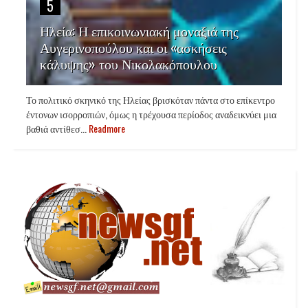
5
Ηλεία: Η επικοινωνιακή μοναξιά της
Αυγερινοπούλου και οι «ασκήσεις
κάλυψης» του Νικολακόπουλου
Το πολιτικό σκηνικό της Ηλείας βρισκόταν πάντα στο επίκεντρο
έντονων ισορροπιών, όμως η τρέχουσα περίοδος αναδεικνύει μια
βαθιά αντίθεσ...
Readmore