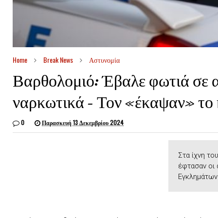
Home
Break News
Αστυνομία
Βαρθολομιό: Έβαλε φωτιά σε α
ναρκωτικά – Τον «έκαψαν» το 
0
Παρασκευή 13 Δεκεμβρίου 2024
Στα ίχνη το
έφτασαν οι 
Εγκλημάτων 