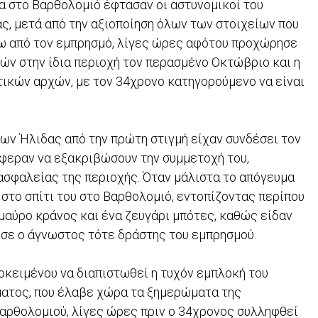
μα στο Βαρθολομιό έφτασαν οι αστυνομικοί του
, μετά από την αξιοποίηση όλων των στοιχείων που
ίσω από τον εμπρησμό, λίγες ώρες αφότου προχώρησε
κών στην ίδια περιοχή τον περασμένο Οκτώβριο και η
τικών αρχών, με τον 34χρονο κατηγορούμενο να είναι
των Ήλιδας από την πρώτη στιγμή είχαν συνδέσει τον
φεραν να εξακριβώσουν την συμμετοχή του,
ασφαλείας της περιοχής. Όταν μάλιστα το απόγευμα
το σπίτι του στο Βαρθολομιό, εντοπίζοντας περίπου
μαύρο κράνος και ένα ζευγάρι μπότες, καθώς είδαν
σε ο άγνωστος τότε δράστης του εμπρησμού.
οκειμένου να διαπιστωθεί η τυχόν εμπλοκή του
ματος, που έλαβε χώρα τα ξημερώματα της
αρθολομιού, λίγες ώρες πριν ο 34χρονος συλληφθεί