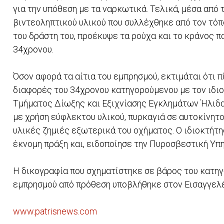
για την υπόθεση με τα ναρκωτικά. Τελικά, μέσα από
βιντεοληπτικού υλικού που συλλέχθηκε από τον τόπ
του δράστη του, προέκυψε τα ρούχα και το κράνος π
34χρονου.
Όσον αφορά τα αίτια του εμπρησμού, εκτιμάται ότι 
διαφορές του 34χρονου κατηγορούμενου με τον ιδιοκ
Τμήματος Δίωξης και Εξιχνίασης Εγκλημάτων Ήλιδ
με χρήση εύφλεκτου υλικού, πυρκαγιά σε αυτοκίνητ
υλικές ζημιές εξωτερικά του οχήματος. Ο ιδιοκτήτ
έκνομη πράξη και, ειδοποίησε την Πυροσβεστική Υπ
Η δικογραφία που σχηματίστηκε σε βάρος του κατηγ
εμπρησμού από πρόθεση υποβλήθηκε στον Εισαγγελ
www.patrisnews.com