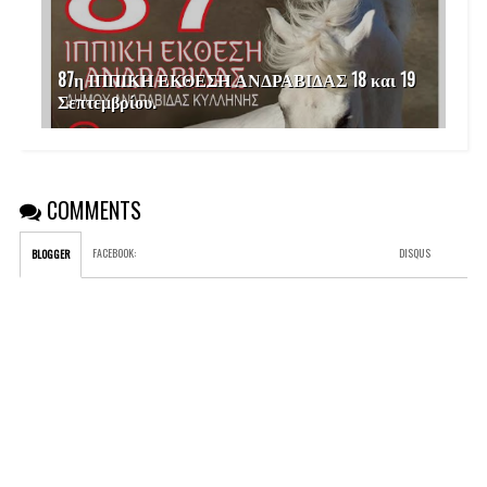
87η ΙΠΠΙΚΗ ΕΚΘΕΣΗ ΑΝΔΡΑΒΙΔΑΣ 18 και 19
Σεπτεμβρίου.
COMMENTS
FACEBOOK
:
DISQUS
BLOGGER