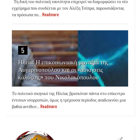
Τη δική του πολιτική ταυτότητα επιχειρεί να διαμορφώσει το νέο
εγχείρημα που συνδέεται με τον Αλέξη Τσίπρα, παρουσιάζοντας
τα πρόσωπα πο...
Readmore
5
Ηλεία: Η επικοινωνιακή μοναξιά της
Αυγερινοπούλου και οι «ασκήσεις
κάλυψης» του Νικολακόπουλου
Το πολιτικό σκηνικό της Ηλείας βρισκόταν πάντα στο επίκεντρο
έντονων ισορροπιών, όμως η τρέχουσα περίοδος αναδεικνύει μια
βαθιά αντίθεσ...
Readmore