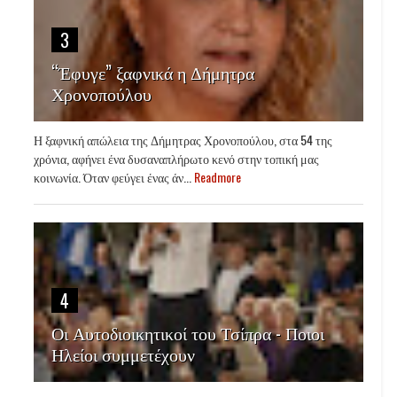
3
“Έφυγε” ξαφνικά η Δήμητρα
Χρονοπούλου
Η ξαφνική απώλεια της Δήμητρας Χρονοπούλου, στα 54 της
χρόνια, αφήνει ένα δυσαναπλήρωτο κενό στην τοπική μας
κοινωνία. Όταν φεύγει ένας άν...
Readmore
4
Οι Αυτοδιοικητικοί του Τσίπρα - Ποιοι
Ηλείοι συμμετέχουν