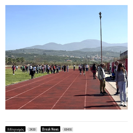
Αθλητισμός
Break News
2430
69416