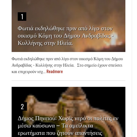
1
Φωτιά εκδηλώθηκε πριν από λίγο στον
οικισμό Κόμη του Δήμου Ανδραβίδας -
Κυλλήνης στην Ηλεία.
Φωτιά εκδηλώθηκε πριν από λίγο στον οικισμό Κόμη του Δήμου
Ανδραβίδας - Κυλλήνης στην Ηλεία. Στο σημείο έχουν σπεύσει
και επιχειρούν ισχ...
Readmore
2
Δήμος Πηνειού: Χωρίς νερό οι πολίτες εν
μέσω καύσωνα – Τα αμείλικτα
ερωτήματα που ζητούν απαντήσεις