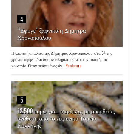
4
“Έφυγε” ξαφνικά η Δήμητρα
Χρονοπούλου
Η ξαφνική απώλεια της Δήμητρας Χρονοπούλου, στα 54 της
χρόνια, αφήνει ένα δυσαναπλήρωτο κενό στην τοπική μας
κοινωνία. Όταν φεύγει ένας άν...
Readmore
5
12.500 ευρώ για… σαρδέλες με απευθείας
ανάθεση από το Λιμενικό Ταμείο
Κυλλήνης