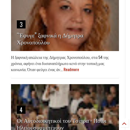
3
“Έφυγε” ξαφνικά η Δήμητρα
Χρονοπούλου
Η ξαφνική απώλεια της Δήμητρας Χρονοπούλου, στα 54 της
χρόνια, αφήνει ένα δυσαναπλήρωτο κενό στην τοπική μας
κοινωνία. Όταν φεύγει ένας άν...
Readmore
4
Οι Αυτοδιοικητικοί του Τσίπρα - Ποιοι
Ηλείοι συμμετέχουν