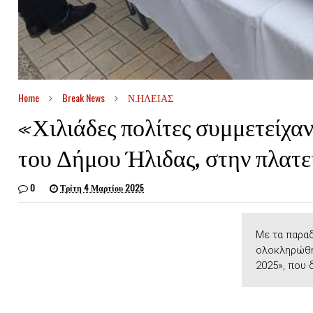
Home
Break News
Ν.ΗΛΕΙΑΣ
«Χιλιάδες πολίτες συμμετείχ
του Δήμου Ήλιδας, στην πλατ
0
Τρίτη 4 Μαρτίου 2025
Με τα παρα
ολοκληρώθη
2025», που 