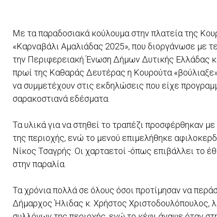
Με τα παραδοσιακά κούλουμα στην πλατεία της Κο
«Καρναβάλι Αμαλιάδας 2025», που διοργάνωσε με τε
την Περιφερειακή Ένωση Δήμων Δυτικής Ελλάδας κα
πρωί της Καθαράς Δευτέρας η Κουρούτα «βούλιαξε» 
να συμμετέχουν στις εκδηλώσεις που είχε προγραμ
σαρακοστιανά εδέσματα.
Τα υλικά για να στηθεί το τραπέζι προσφέρθηκαν μ
της περιοχής, ενώ το μενού επιμελήθηκε αφιλοκερδ
Νίκος Τσαγρής. Οι χαρταετοί -όπως επιβάλλει το έθ
στην παραλία.
Τα χρόνια πολλά σε όλους όσοι προτίμησαν να περάσ
Δήμαρχος Ήλιδας κ. Χρήστος Χριστοδουλόπουλος, λί
συλλόγων της περιοχής, ενώ το κέφι άναψε όταν στ