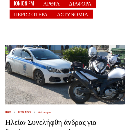
IONION FM
ΑΡΘΡΑ
ΔΙΑΦΟΡΑ
ΠΕΡΙΣΣΟΤΕΡΑ
ΑΣΤΥΝΟΜΙΑ
Home
Break News
Αστυνομία
Ηλεία: Συνελήφθη άνδρας για