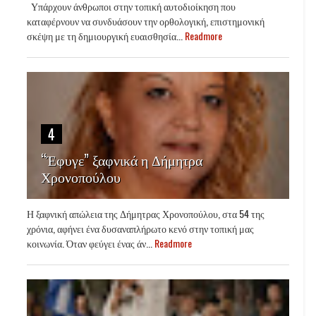
Υπάρχουν άνθρωποι στην τοπική αυτοδιοίκηση που
καταφέρνουν να συνδυάσουν την ορθολογική, επιστημονική
σκέψη με τη δημιουργική ευαισθησία...
Readmore
4
“Έφυγε” ξαφνικά η Δήμητρα
Χρονοπούλου
Η ξαφνική απώλεια της Δήμητρας Χρονοπούλου, στα 54 της
χρόνια, αφήνει ένα δυσαναπλήρωτο κενό στην τοπική μας
κοινωνία. Όταν φεύγει ένας άν...
Readmore