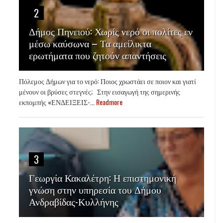
2
Δήμος Πηνειού: Χωρίς νερό οι πολίτες εν
μέσω καύσωνα – Τα αμείλικτα
ερωτήματα που ζητούν απαντήσεις
Πόλεμος Δήμων για το νερό: Ποιος χρωστάει σε ποιον και γιατί
μένουν οι βρύσες στεγνές; Στην εισαγωγή της σημερινής
εκπομπής «ΕΝΔΕΙΞΕΙΣ-...
Readmore
3
Γεωργία Κακαλέτρη: Η επιστημονική
γνώση στην υπηρεσία του Δήμου
Ανδραβίδας-Κυλλήνης