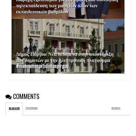
τηλεκπαίδευση των μαθητών όλων των
εκπαιδευτικών βαθμίδων
Δήμος Πύργου: Νέα δεδομένα στην υποστήριξη
των δημοτών με την ηλεκτρονική πλατφόρμα
#menoumespitidimospirgou
COMMENTS
FACEBOOK
:
DISQUS
BLOGGER