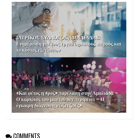
ΙΑΤΡΙΚΟΣ ΣΥΛΛΟΓΟΣ ΑΜΑΛΙΑΔΑΣ:
Ενημέρωση για τους εργαστηριακούς ιατρούς και
το κόστος εξετάσεων
«Και φέτος η «ροζ» παρέλαση στην Αμαλιάδα –
Ο καρκίνος του μαστού δεν περιμένει – Η
έγκαιρη διάγνωση σώζει ζωές»
COMMENTS