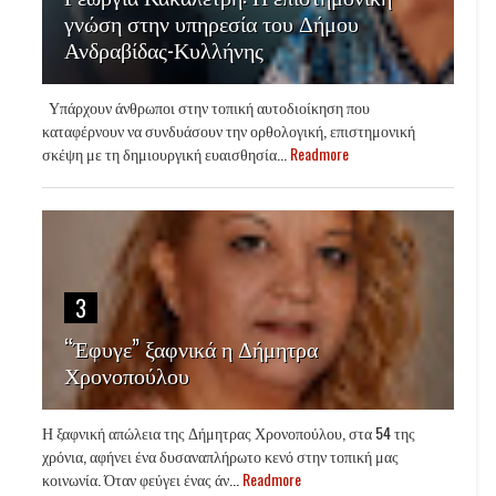
γνώση στην υπηρεσία του Δήμου
Ανδραβίδας-Κυλλήνης
Υπάρχουν άνθρωποι στην τοπική αυτοδιοίκηση που
καταφέρνουν να συνδυάσουν την ορθολογική, επιστημονική
σκέψη με τη δημιουργική ευαισθησία...
Readmore
3
“Έφυγε” ξαφνικά η Δήμητρα
Χρονοπούλου
Η ξαφνική απώλεια της Δήμητρας Χρονοπούλου, στα 54 της
χρόνια, αφήνει ένα δυσαναπλήρωτο κενό στην τοπική μας
κοινωνία. Όταν φεύγει ένας άν...
Readmore