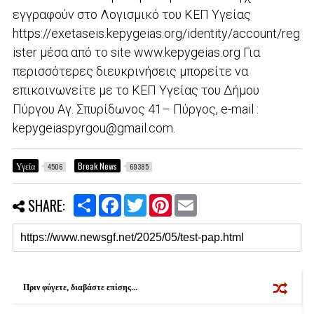
εγγραφούν στο Λογισμικό του ΚΕΠ Υγείας
https://exetaseis.kepygeias.org/identity/account/reg
ister μέσα από το site www.kepygeias.org Για
περισσότερες διευκρινήσεις μπορείτε να
επικοινωνείτε με το ΚΕΠ Υγείας του Δήμου
Πύργου Αγ. Σπυρίδωνος 41– Πύργος, e-mail :
kepygeiaspyrgou@gmail.com.
Υγεία
Break News
4506
69385
S
F
T
P
E
SHARE:
h
a
w
i
m
a
c
i
n
a
r
e
t
t
i
e
b
t
e
l
o
e
r
o
r
e
k
s
Πριν φύγετε, διαβάστε επίσης...
t