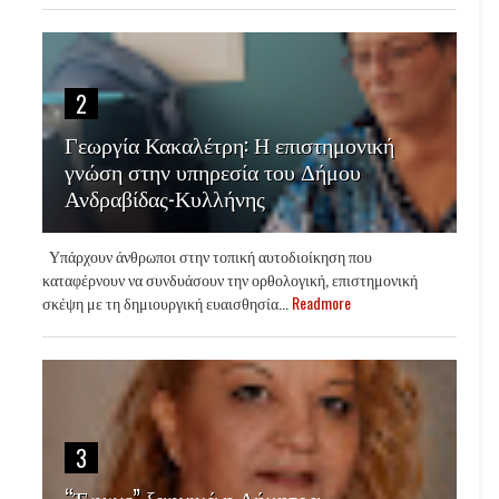
2
Γεωργία Κακαλέτρη: Η επιστημονική
γνώση στην υπηρεσία του Δήμου
Ανδραβίδας-Κυλλήνης
Υπάρχουν άνθρωποι στην τοπική αυτοδιοίκηση που
καταφέρνουν να συνδυάσουν την ορθολογική, επιστημονική
σκέψη με τη δημιουργική ευαισθησία...
Readmore
3
“Έφυγε” ξαφνικά η Δήμητρα