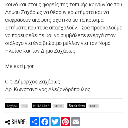
κοινό και στους φορείς της τοπικής κοινωνίας του
Δήμου Ζαχάρως να θέσουν ερωτήματα και να
εκφράσουν απόψεις σχετικά με τα κρίσιμα
ζητήματα που τους απασχολούν. Σας προσκαλούμε
να παρευρεθείτε και να συμβάλετε ενεργά στον
διάλογο για ένα βιώσιμο μέλλον για τον Νομό
Ηλείας και τον Δήμο Ζαχάρως.
Με εκτίμηση
Ο τ. Δήμαρχος Ζαχάρως
Δρ. Κωνσταντίνος Αλεξανδρόπουλος
Ζαχάρω
Ν.ΗΛΕΙΑΣ
Break News
796
20820
69378
S
F
T
P
E
SHARE:
h
a
w
i
m