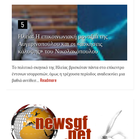
5
Ηλεία: Η επικοινωνιακή μοναξιά της
Αυγερινοπούλου και οι «ασκήσεις
κάλυψης» του Νικολακόπουλου
Το πολιτικό σκηνικό της Ηλείας βρισκόταν πάντα στο επίκεντρο
έντονων ισορροπιών, όμως η τρέχουσα περίοδος αναδεικνύει μια
βαθιά αντίθεσ...
Readmore