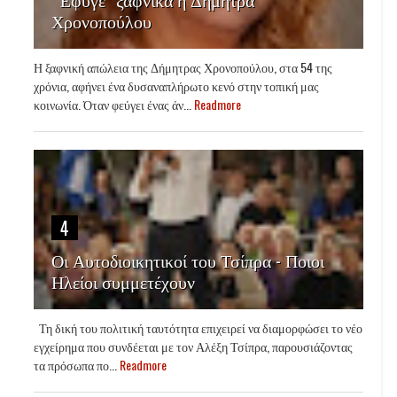
Χρονοπούλου
Η ξαφνική απώλεια της Δήμητρας Χρονοπούλου, στα 54 της
χρόνια, αφήνει ένα δυσαναπλήρωτο κενό στην τοπική μας
κοινωνία. Όταν φεύγει ένας άν...
Readmore
4
Οι Αυτοδιοικητικοί του Τσίπρα - Ποιοι
Ηλείοι συμμετέχουν
Τη δική του πολιτική ταυτότητα επιχειρεί να διαμορφώσει το νέο
εγχείρημα που συνδέεται με τον Αλέξη Τσίπρα, παρουσιάζοντας
τα πρόσωπα πο...
Readmore