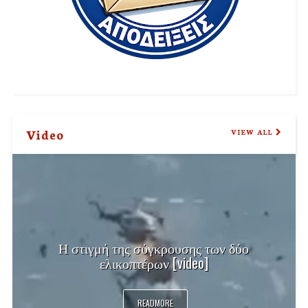
Video
VIEW ALL
Η στιγμή της σύγκρουσης των δύο
ελικοπτέρων [video]
READMORE