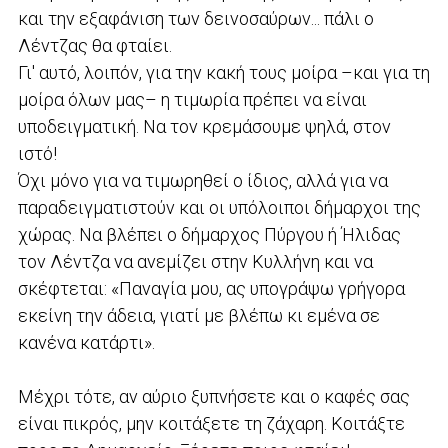
και την εξαφάνιση των δεινοσαύρων... πάλι ο
Λέντζας θα φταίει.
Γι' αυτό, λοιπόν, για την κακή τους μοίρα –και για τη
μοίρα όλων μας– η τιμωρία πρέπει να είναι
υποδειγματική. Να τον κρεμάσουμε ψηλά, στον
ιστό!
Όχι μόνο για να τιμωρηθεί ο ίδιος, αλλά για να
παραδειγματιστούν και οι υπόλοιποι δήμαρχοι της
χώρας. Να βλέπει ο δήμαρχος Πύργου ή Ήλιδας
τον Λέντζα να ανεμίζει στην Κυλλήνη και να
σκέφτεται: «Παναγία μου, ας υπογράψω γρήγορα
εκείνη την άδεια, γιατί με βλέπω κι εμένα σε
κανένα κατάρτι».
Μέχρι τότε, αν αύριο ξυπνήσετε και ο καφές σας
είναι πικρός, μην κοιτάξετε τη ζάχαρη. Κοιτάξτε