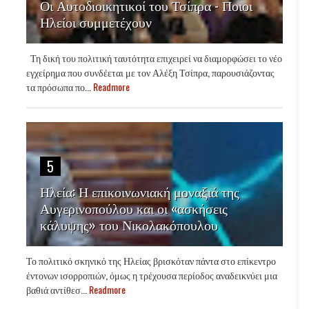
Οι Αυτοδιοικητικοί του Τσίπρα - Ποιοι
Ηλείοι συμμετέχουν
Τη δική του πολιτική ταυτότητα επιχειρεί να διαμορφώσει το νέο
εγχείρημα που συνδέεται με τον Αλέξη Τσίπρα, παρουσιάζοντας
τα πρόσωπα πο...
Readmore
5
Ηλεία: Η επικοινωνιακή μοναξιά της
Αυγερινοπούλου και οι «ασκήσεις
κάλυψης» του Νικολακόπουλου
Το πολιτικό σκηνικό της Ηλείας βρισκόταν πάντα στο επίκεντρο
έντονων ισορροπιών, όμως η τρέχουσα περίοδος αναδεικνύει μια
βαθιά αντίθεσ...
Readmore