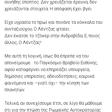
συνήθης ύποπτος. Δεν χρειάζεται έρευνα, δεν
χρειάζονται στοιχεία. Η απόφαση έχει βγει.
Είχε υγρασία το πρωί και πονάνε τα κόκκαλα του
συνταξιούχου; Ο Λέντζας φταίει.
Δεν έκατσε το τζόκερ στην Ανδραβίδα; Ε, ποιος
άλλος; Ο Λέντζας!
Με αυτή τη λογική, ίσως θα έπρεπε να του
απονείμουμε... το Παγκόσμιο Βραβείο Ευθύνης,
αφού καταφέρνει να επηρεάζει υπουργεία,
δημόσιες υπηρεσίες, αδειοδοτήσεις, καιρικά
φαινόμενα και –γιατί όχι– την κίνηση των
πλανητών.
Τελικά, αν συνεχίσουμε έτσι, σε λίγο θα μάθουμε
ότι για την πτώση της Ρωμαϊκής Αυτοκρατορίας