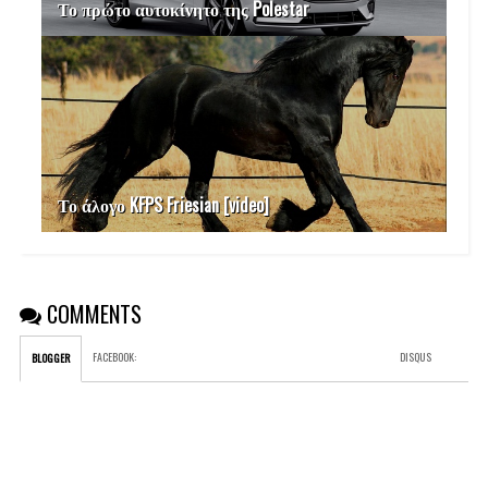
Το πρώτο αυτοκίνητο της Polestar
Το άλογο KFPS Friesian [video]
COMMENTS
FACEBOOK
:
DISQUS
BLOGGER