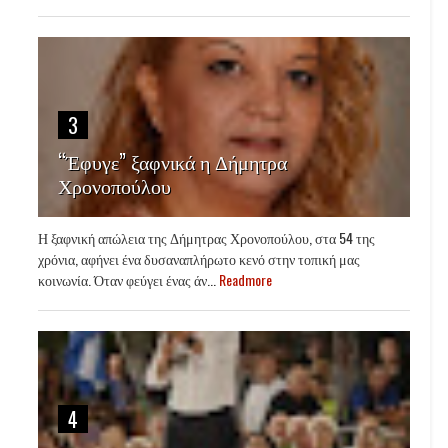
3
“Έφυγε” ξαφνικά η Δήμητρα
Χρονοπούλου
Η ξαφνική απώλεια της Δήμητρας Χρονοπούλου, στα 54 της
χρόνια, αφήνει ένα δυσαναπλήρωτο κενό στην τοπική μας
κοινωνία. Όταν φεύγει ένας άν...
Readmore
4