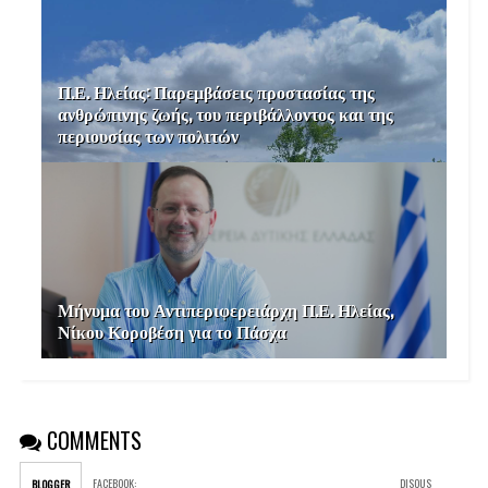
Π.Ε. Ηλείας: Παρεμβάσεις προστασίας της
ανθρώπινης ζωής, του περιβάλλοντος και της
περιουσίας των πολιτών
Μήνυμα του Αντιπεριφερειάρχη Π.Ε. Ηλείας,
Νίκου Κοροβέση για το Πάσχα
COMMENTS
FACEBOOK
:
DISQUS
BLOGGER