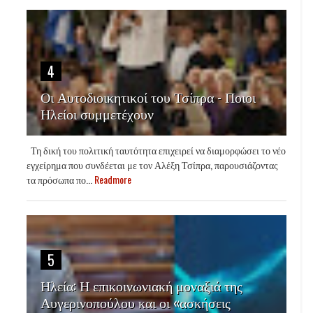
4
Οι Αυτοδιοικητικοί του Τσίπρα - Ποιοι
Ηλείοι συμμετέχουν
Τη δική του πολιτική ταυτότητα επιχειρεί να διαμορφώσει το νέο
εγχείρημα που συνδέεται με τον Αλέξη Τσίπρα, παρουσιάζοντας
τα πρόσωπα πο...
Readmore
5
Ηλεία: Η επικοινωνιακή μοναξιά της
Αυγερινοπούλου και οι «ασκήσεις