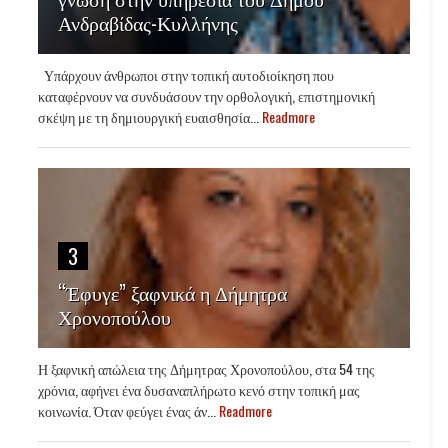
Ανδραβίδας-Κυλλήνης
Υπάρχουν άνθρωποι στην τοπική αυτοδιοίκηση που
καταφέρνουν να συνδυάσουν την ορθολογική, επιστημονική
σκέψη με τη δημιουργική ευαισθησία...
Readmore
3
“Έφυγε” ξαφνικά η Δήμητρα
Χρονοπούλου
Η ξαφνική απώλεια της Δήμητρας Χρονοπούλου, στα 54 της
χρόνια, αφήνει ένα δυσαναπλήρωτο κενό στην τοπική μας
κοινωνία. Όταν φεύγει ένας άν...
Readmore