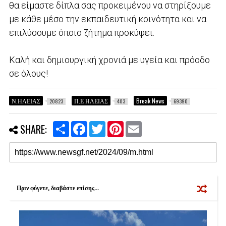
θα είμαστε δίπλα σας προκειμένου να στηρίξουμε
με κάθε μέσο την εκπαιδευτική κοινότητα και να
επιλύσουμε όποιο ζήτημα προκύψει.
Καλή και δημιουργική χρονιά με υγεία και πρόοδο
σε όλους!
Ν.ΗΛΕΙΑΣ
Π.Ε ΗΛΕΙΑΣ
Break News
20823
403
69390
S
F
T
P
E
SHARE:
h
a
w
i
m
a
c
i
n
a
r
e
t
t
i
e
b
t
e
l
o
e
r
o
r
e
k
s
Πριν φύγετε, διαβάστε επίσης...
t