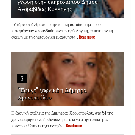
γνώση στην υπηρεσία του Δήμου
Ανδραβίδας-Κυλλήνης
Υπάρχουν άνθρωποι στην τοπική αυτοδιοίκηση που
καταφέρνουν να συνδυάσουν την ορθολογική, επιστημονική
σκέψη με τη δημιουργική ευαισθησία...
Readmore
3
“Έφυγε” ξαφνικά η Δήμητρα
Χρονοπούλου
Η ξαφνική απώλεια της Δήμητρας Χρονοπούλου, στα 54 της
χρόνια, αφήνει ένα δυσαναπλήρωτο κενό στην τοπική μας
κοινωνία. Όταν φεύγει ένας άν...
Readmore