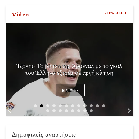
Video
VIEW ALL
Μαίρη Λίντα: Το συγκινητικό αντίο από τη
Finos Film - «Καλό ταξίδι αξεπέραστη»
READMORE
Δημοφιλείς αναρτήσεις