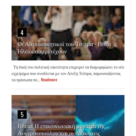
4
Οι Αυτοδιοικητικοί του Τσίπρα - Ποιοι
Ηλείοι συμμετέχουν
Τη δική του πολιτική ταυτότητα επιχειρεί να διαμορφώσει το νέο
εγχείρημα που συνδέεται με τον Αλέξη Τσίπρα, παρουσιάζοντας
τα πρόσωπα πο...
Readmore
5
Ηλεία: Η επικοινωνιακή μοναξιά της
Αυγερινοπούλου και οι «ασκήσεις