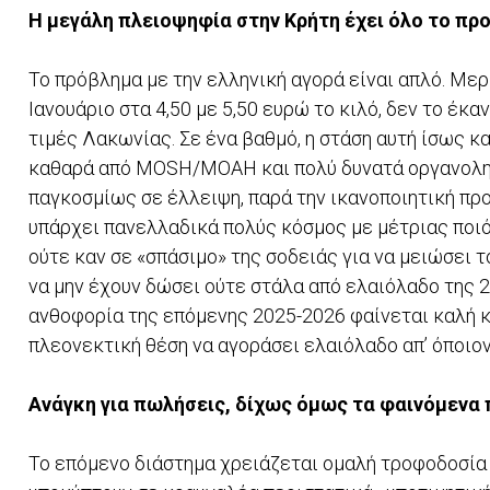
Η μεγάλη πλειοψηφία στην Κρήτη έχει όλο το πρ
Το πρόβληµα µε την ελληνική αγορά είναι απλό. Μερ
Ιανουάριο στα 4,50 µε 5,50 ευρώ το κιλό, δεν το έκα
τιµές Λακωνίας. Σε ένα βαθµό, η στάση αυτή ίσως κα
καθαρά από MOSH/MOAH και πολύ δυνατά οργανοληπτ
παγκοσµίως σε έλλειψη, παρά την ικανοποιητική πρ
υπάρχει πανελλαδικά πολύς κόσµος µε µέτριας ποιό
ούτε καν σε «σπάσιµο» της σοδειάς για να µειώσει 
να μην έχουν δώσει ούτε στάλα από ελαιόλαδο της 2
ανθοφορία της επόμενης 2025-2026 φαίνεται καλή κα
πλεονεκτική θέση να αγοράσει ελαιόλαδο απ’ όποιο
Ανάγκη για πωλήσεις, δίχως όμως τα φαινόμενα 
Το επόµενο διάστηµα χρειάζεται οµαλή τροφοδοσία 