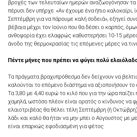
βροχές των τελευταίων ηµερών αναζωογόνησαν τα δ
πέρυσι δεν υπήρχε. «Αν έχουµε ένα ήπιο καλοκαίρι, 
Σεπτέµβρη για να πάρουµε καλή σοδειά», εξηγεί συν
βέβαια µέχρι τον Ιούνιο που θα δέσει ο καρπός, όµ
ανθοφορία έχει ελαφρώς καθυστερήσει 10-15 µέρες
άνοδο της θερµοκρασίας τις επόµενες µέρες να τιν
Πέντε µήνες που πρέπει να φύγει πολύ ελαιόλαδ
Τα πράγµατα βραχυπρόθεσμα δεν δείχνουν να βελτιώ
καλούνται το επόµενο διάστηµα να αξιοποιήσουν το
Τα 3,80 µε 4,40 ευρώ το κιλό που για την ώρα παίζει 
χαµηλά, ωστόσο πλέον είναι ορατός ο κίνδυνος να φ
ελαιοτριβέας θα θέλει τέλη Σεπτέµβρη (ή Οκτώβρη) 
λάδι και καλό θα ήταν να µην µπει ο Αύγουστος µε 
είναι επαρκώς εφοδιασµένη για φέτος.