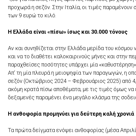
προχωρά η σεζόν. Στην Ιταλία, οι τιμές παραμένουν
των 9 ευρώ το κιλό.
Η Ελλάδα είναι «πίσω» ίσως και 30.000 τόνους
Αν και συνηθίζεται στην Ελλάδα μερίδα του κόσμου 
και να το διαθέτει καλοκαιρινούς μήνες και στην π
παραχθείσες ποσότητες υπάρχει μία «καθυστέρηση» 
Απ’ τη μία πλευρά η μειοψηφία των παραγωγών, η οπ
σεζόν (Οκτώβριος 2024 – Φεβρουάριος 2025) από 4,5
ακόμη κρατά πίσω αποθέματα, με τις τιμές όμως να 
δεξαµενές παραµένει ένα µεγάλο κλάσµα της σοδειά
Η ανθοφορία προμηνύει για δεύτερη καλή χρονιά
Τα πρώτα δείγµατα ενόψει ανθοφορίας (μέσα Απριλίο