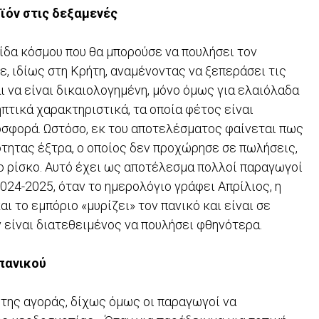
οϊόν στις δεξαμενές
ίδα κόσµου που θα µπορούσε να πουλήσει τον
νε, ιδίως στη Κρήτη, αναµένοντας να ξεπεράσει τις
ι να είναι δικαιολογηµένη, μόνο όμως για ελαιόλαδα
ικά χαρακτηριστικά, τα οποία φέτος είναι
οσφορά. Ωστόσο, εκ του αποτελέσματος φαίνεται πως
τητας έξτρα, ο οποίος δεν προχώρησε σε πωλήσεις,
το ρίσκο. Αυτό έχει ως αποτέλεσµα πολλοί παραγωγοί
024-2025, όταν το ημερολόγιο γράφει Απρίλιος, η
ι το εµπόριο «μυρίζει» τον πανικό και είναι σε
ν είναι διατεθειµένος να πουλήσει φθηνότερα.
πανικού
της αγοράς, δίχως όμως οι παραγωγοί να