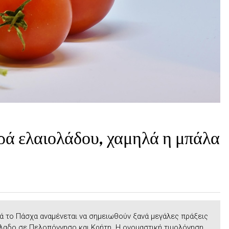
ορά ελαιολάδου, χαμηλά η μπάλα
 το Πάσχα αναµένεται να σηµειωθούν ξανά μεγάλες πράξεις
όλαδο σε Πελοπόννησο και Κρήτη. Η ονοµαστική τιµολόγηση