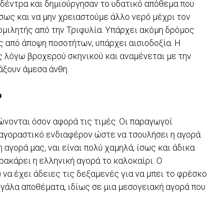
έντρα και δηµιούργησαν το υδατικό απόθεµα που
ίσως και να µην χρειαστούµε άλλο νερό µέχρι τον
οµιλητής από την Τριφυλία. Υπάρχει ακόµη δρόµος
ως από άποψη ποσοτήτων, υπάρχει αισιοδοξία. Η
 λόγω βροχερού σκηνικού και αναµένεται µε την
άξουν άµεσα άνθη.
ο
νονται όσον αφορά τις τιµές. Οι παραγωγοί
 αγοραστικό ενδιαφέρον ώστε να τσουλήσει η αγορά.
η αγορά µας, ναι είναι πολύ χαµηλά, ίσως και άδικα
ρακάρει η ελληνική αγορά το καλοκαίρι. Ο
να έχει άδειες τις δεξαµενές για να µπει το φρέσκο
µεγάλα αποθέµατα, ιδίως σε µια µεσογειακή αγορά που