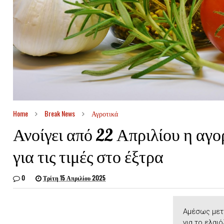
Home
Break News
Αγροτικά
Ανοίγει από 22 Απριλίου η αγ
για τις τιμές στο έξτρα
0
Τρίτη 15 Απριλίου 2025
Αµέσως µετά
για το ελαι