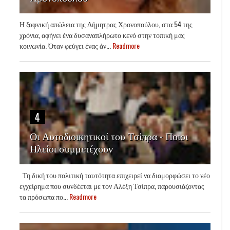
Η ξαφνική απώλεια της Δήμητρας Χρονοπούλου, στα 54 της
χρόνια, αφήνει ένα δυσαναπλήρωτο κενό στην τοπική μας
κοινωνία. Όταν φεύγει ένας άν...
Readmore
4
Οι Αυτοδιοικητικοί του Τσίπρα - Ποιοι
Ηλείοι συμμετέχουν
Τη δική του πολιτική ταυτότητα επιχειρεί να διαμορφώσει το νέο
εγχείρημα που συνδέεται με τον Αλέξη Τσίπρα, παρουσιάζοντας
τα πρόσωπα πο...
Readmore