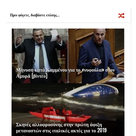
o
e
r
o
r
e
k
s
Πριν φύγετε, διαβάστε επίσης...
t
Μήνυση κατά Καμμένου για το «νυφούλα» στον
Αμυρά [βίντεο]
Σκηνές αλλοφροσύνης στην πρώτη άφιξη
μεταναστών στις ιταλικές ακτές για το 2019