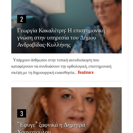
2
Γεωργία Κακαλέτρη: Η επιστημονική
γνώση στην υπηρεσία του Δήμου
Ανδραβίδας-Κυλλήνης
Υπάρχουν άνθρωποι στην τοπική αυτοδιοίκηση που
καταφέρνουν να συνδυάσουν την ορθολογική, επιστημονική
σκέψη με τη δημιουργική ευαισθησία...
Readmore
3
“Έφυγε” ξαφνικά η Δήμητρα
Χρονοπούλου