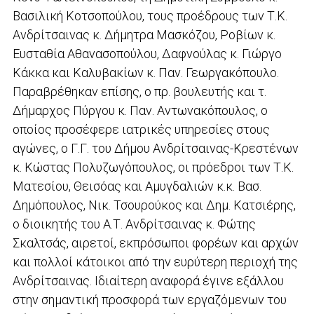
Βασιλική Κοτσοπούλου, τους προέδρους των Τ.Κ.
Ανδρίτσαινας κ. Δήμητρα Μασκόζου, Ροβίων κ.
Ευσταθία Αθανασοπούλου, Δαφνούλας κ. Γιώργο
Κάκκα και Καλυβακίων κ. Παν. Γεωργακόπουλο.
Παραβρέθηκαν επίσης, ο πρ. βουλευτής και τ.
Δήμαρχος Πύργου κ. Παν. Αντωνακόπουλος, ο
οποίος προσέφερε ιατρικές υπηρεσίες στους
αγώνες, ο Γ.Γ. του Δήμου Ανδρίτσαινας-Κρεστένων
κ. Κώστας Πολυζωγόπουλος, οι πρόεδροι των Τ.Κ.
Ματεσίου, Θεισόας και Αμυγδαλιών κ.κ. Βασ.
Δημόπουλος, Νικ. Τσουρούκος και Δημ. Κατσιέρης,
ο διοικητής του Α.Τ. Ανδρίτσαινας κ. Φώτης
Σκαλτσάς, αιρετοί, εκπρόσωποι φορέων και αρχών
και πολλοί κάτοικοι από την ευρύτερη περιοχή της
Ανδρίτσαινας. Ιδιαίτερη αναφορά έγινε εξάλλου
στην σημαντική προσφορά των εργαζόμενων του