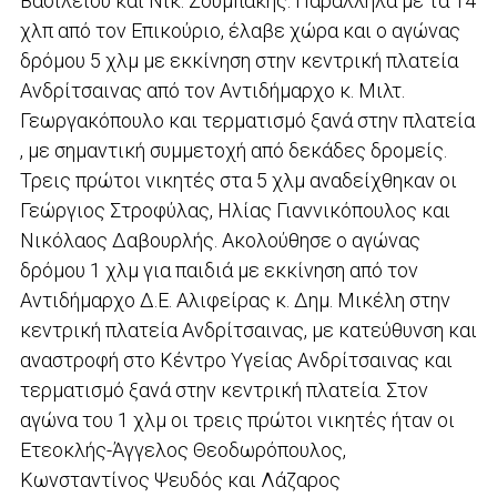
Βασιλείου και Νικ. Ζουμπάκης. Παράλληλα με τα 14
χλπ από τον Επικούριο, έλαβε χώρα και ο αγώνας
δρόμου 5 χλμ με εκκίνηση στην κεντρική πλατεία
Ανδρίτσαινας από τον Αντιδήμαρχο κ. Μιλτ.
Γεωργακόπουλο και τερματισμό ξανά στην πλατεία
, με σημαντική συμμετοχή από δεκάδες δρομείς.
Τρεις πρώτοι νικητές στα 5 χλμ αναδείχθηκαν οι
Γεώργιος Στροφύλας, Ηλίας Γιαννικόπουλος και
Νικόλαος Δαβουρλής. Ακολούθησε ο αγώνας
δρόμου 1 χλμ για παιδιά με εκκίνηση από τον
Αντιδήμαρχο Δ.Ε. Αλιφείρας κ. Δημ. Μικέλη στην
κεντρική πλατεία Ανδρίτσαινας, με κατεύθυνση και
αναστροφή στο Κέντρο Υγείας Ανδρίτσαινας και
τερματισμό ξανά στην κεντρική πλατεία. Στον
αγώνα του 1 χλμ οι τρεις πρώτοι νικητές ήταν οι
Ετεοκλής-Άγγελος Θεοδωρόπουλος,
Κωνσταντίνος Ψευδός και Λάζαρος