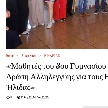
Home
Break News
Ν.ΗΛΕΙΑΣ
«Μαθητές του 3ου Γυμνασίου
Δράση Αλληλεγγύης για τους 
Ήλιδας»
0
Τρίτη 20 Μαΐου 2025