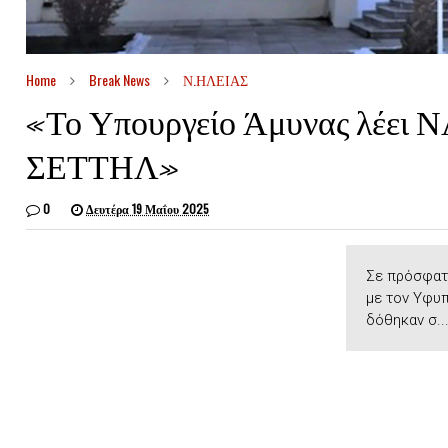
Home
Break News
Ν.ΗΛΕΙΑΣ
«Το Υπουργείο Άμυνας λέει Ν
ΣΕΤΤΗΛ»
0
Δευτέρα 19 Μαΐου 2025
Σε πρόσφατη
με τον Υφυ
δόθηκαν σ..