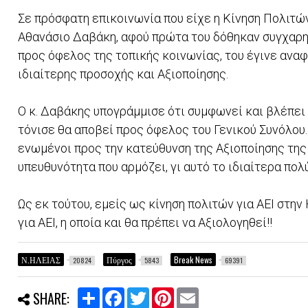
Σε πρόσφατη επικοινωνία που είχε η Κίνηση Πολιτών
Αθανάσιο Δαβάκη, αφού πρώτα του δόθηκαν συγχαρη
προς όφελος της τοπικής κοινωνίας, του έγινε ανα
ιδιαίτερης προσοχής και Αξιοποίησης.
Ο κ. Δαβάκης υπογράμμισε ότι συμφωνεί και βλέπει 
τόνισε θα αποβεί προς όφελος του Γενικού Συνόλου
ενωμένοι προς την κατεύθυνση της Αξιοποίησης της
υπευθυνότητα που αρμόζει, γι αυτό το ιδιαίτερα πολ
Ως εκ τούτου, εμείς ως κίνηση πολιτών για ΑΕΙ στη
για ΑΕΙ, η οποία και θα πρέπει να Αξιολογηθεί!!
Ν.ΗΛΕΙΑΣ
Πύργος
Break News
20824
5843
69391
S
F
T
P
E
SHARE:
h
a
w
i
m