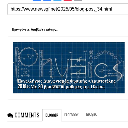
a
c
i
n
a
r
e
t
t
i
e
b
t
e
l
o
e
r
o
r
e
k
s
Πριν φύγετε, διαβάστε επίσης...
t
Πανελλήνιος Διαγωνισμός Φυσικής «Αριστοτέλης
2018»: Με 20 βραβεία οι μαθητές της Ηλείας
COMMENTS
FACEBOOK
:
DISQUS
BLOGGER