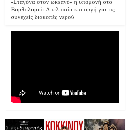
«Σταγόνα στον ωκεανό» η υπομονή στο
Βαρθολομιό: Απελπισία και οργή για τις
συνεχείς διακοπές νερού