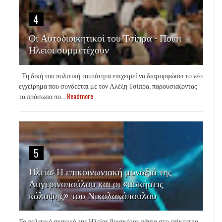
4
Οι Αυτοδιοικητικοί του Τσίπρα - Ποιοι
Ηλείοι συμμετέχουν
Τη δική του πολιτική ταυτότητα επιχειρεί να διαμορφώσει το νέο
εγχείρημα που συνδέεται με τον Αλέξη Τσίπρα, παρουσιάζοντας
τα πρόσωπα πο...
Readmore
5
Ηλεία: Η επικοινωνιακή μοναξιά της
Αυγερινοπούλου και οι «ασκήσεις
κάλυψης» του Νικολακόπουλου
Το πολιτικό σκηνικό της Ηλείας βρισκόταν πάντα στο επίκεντρο