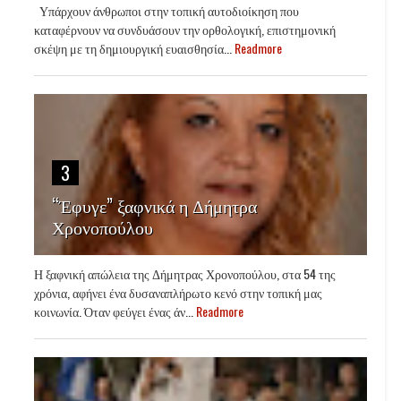
Υπάρχουν άνθρωποι στην τοπική αυτοδιοίκηση που
καταφέρνουν να συνδυάσουν την ορθολογική, επιστημονική
σκέψη με τη δημιουργική ευαισθησία...
Readmore
3
“Έφυγε” ξαφνικά η Δήμητρα
Χρονοπούλου
Η ξαφνική απώλεια της Δήμητρας Χρονοπούλου, στα 54 της
χρόνια, αφήνει ένα δυσαναπλήρωτο κενό στην τοπική μας
κοινωνία. Όταν φεύγει ένας άν...
Readmore