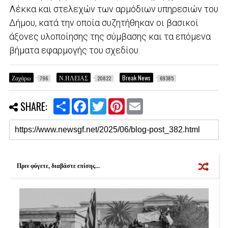
Λέκκα και στελεχών των αρμόδιων υπηρεσιών του
Δήμου, κατά την οποία συζητήθηκαν οι βασικοί
άξονες υλοποίησης της σύμβασης και τα επόμενα
βήματα εφαρμογής του σχεδίου.
Ζαχάρω
Ν.ΗΛΕΙΑΣ
Break News
796
20822
69385
S
F
T
P
E
SHARE:
h
a
w
i
m
a
c
i
n
a
r
e
t
t
i
e
b
t
e
l
o
e
r
o
r
e
k
s
Πριν φύγετε, διαβάστε επίσης...
t