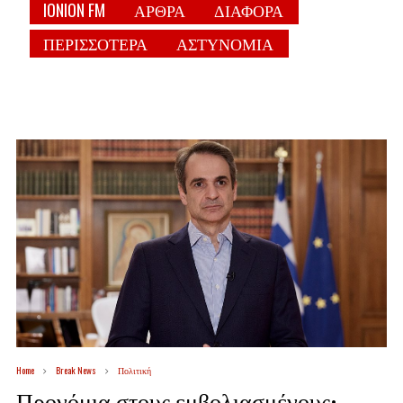
IONION FM
ΑΡΘΡΑ
ΔΙΑΦΟΡΑ
ΠΕΡΙΣΣΟΤΕΡΑ
ΑΣΤΥΝΟΜΙΑ
Home
Break News
Πολιτική
Προνόμια στους εμβολιασμένους: