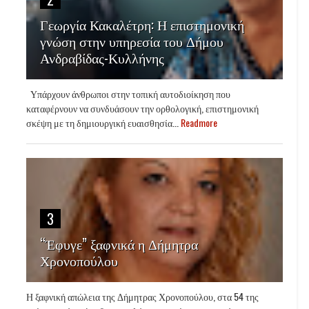
Γεωργία Κακαλέτρη: Η επιστημονική
γνώση στην υπηρεσία του Δήμου
Ανδραβίδας-Κυλλήνης
Υπάρχουν άνθρωποι στην τοπική αυτοδιοίκηση που
καταφέρνουν να συνδυάσουν την ορθολογική, επιστημονική
σκέψη με τη δημιουργική ευαισθησία...
Readmore
3
“Έφυγε” ξαφνικά η Δήμητρα
Χρονοπούλου
Η ξαφνική απώλεια της Δήμητρας Χρονοπούλου, στα 54 της