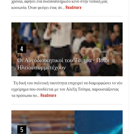
χρόνια, αφήνει ένα δυσαναπλήρωτο κενό στην τοπική μας
κοινωνία. Όταν φεύγει ένας άν...
Readmore
4
Οι Αυτοδιοικητικοί του Τσίπρα - Ποιοι
Ηλείοι συμμετέχουν
Τη δική του πολιτική ταυτότητα επιχειρεί να διαμορφώσει το νέο
εγχείρημα που συνδέεται με τον Αλέξη Τσίπρα, παρουσιάζοντας
τα πρόσωπα πο...
Readmore
5