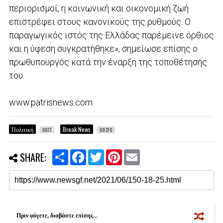
περιορισμοί, η κοινωνική και οικονομική ζωή
επιστρέφει στους κανονικούς της ρυθμούς. Ο
παραγωγικός ιστός της Ελλάδας παρέμεινε όρθιος
και η ύφεση συγκρατήθηκε», σημείωσε επίσης ο
πρωθυπουργός κατά την έναρξη της τοποθέτησής
του.
www.patrisnews.com
Πολιτική
Break News
6977
69370
S
F
T
P
E
SHARE:
h
a
w
i
m
a
c
i
n
a
r
e
t
t
i
e
b
t
e
l
o
e
r
o
r
e
k
s
Πριν φύγετε, διαβάστε επίσης...
t