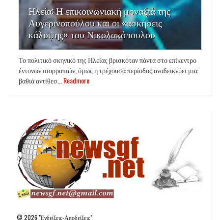
Ηλεία: Η επικοινωνιακή μοναξιά της
Αυγερινοπούλου και οι «ασκήσεις
κάλυψης» του Νικολακόπουλου
Το πολιτικό σκηνικό της Ηλείας βρισκόταν πάντα στο επίκεντρο
έντονων ισορροπιών, όμως η τρέχουσα περίοδος αναδεικνύει μια
βαθιά αντίθεσ...
Readmore
©
2026
"Ενδείξεις-Αποδείξεις"