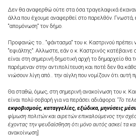
Δεν θα αναφερθώ ούτε στα όσα τραγελαφικά έκαναν
άλλα που έχουμε αναφερθεί στο παρελθόν. Γνωστά, 
"απομόνωση" τον δήμο.
Προφανώς το... "φάντασμα" του κ. Καστρινού πρέπει 
"εφιάλτης". Αλλωστε, εάν ο κ. Καστρινός κατέβαινε
είναι στη σημερινή δημοτική αρχή το δημαρχείο θα 
παρέμεναν στην αντιπολίτευση και ποτέ δεν θα κάθο
νιώσουν λίγη από... την αίγλη που νομίζουν ότι αυτή 
Θα σταθώ, όμως, στη σημερινή ανακοίνωση του κ. Κα
είναι πολύ σοβαρή για να περάσει αδιάφορα:
"Το τελ
εκφοβισμούς, καταγγελίες, εξώδικα, μηνύσεις μέσ
φίμωση πολιτών και αιρετών επικαλούμενος την σχέ
έχοντας την ψευδαίσθηση ότι μόνο αυτός ασκεί τα κα
ανακοίνωση]