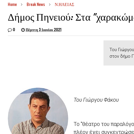
Home
Break News
Ν.ΗΛΕΙΑΣ
Δήμος Πηνειού: Στα "χαρακώμ
0
Πέμπτη 3 Ιουνίου 2021
Του Γιώργου
στον δήμο Π
Του Γιώργου Φάκου
Το "θέατρο του παραλόγο
πλέον έχει συγκεντρώσει