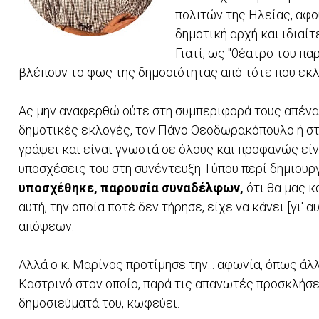
πολιτών της Ηλείας, αφο
δημοτική αρχή και ιδιαί
Γιατί, ως "θέατρο του π
βλέπουν το φως της δημοσιότητας από τότε που εκ
Ας μην αναφερθώ ούτε στη συμπεριφορά τους απέναν
δημοτικές εκλογές, τον Πάνο Θεοδωρακόπουλο ή στα
γράψει και είναι γνωστά σε όλους και προφανώς είνα
υποσχέσεις του στη συνέντευξη Τύπου περί δημιουργί
υποσχέθηκε, παρουσία συναδέλφων,
ότι θα μας κ
αυτή, την οποία ποτέ δεν τήρησε, είχε να κάνει [γι'
απόψεων.
Αλλά ο κ. Μαρίνος προτίμησε την... αφωνία, όπως άλ
Καστρινό στον οποίο, παρά τις απανωτές προσκλήσε
δημοσιεύματά του, κωφεύει.