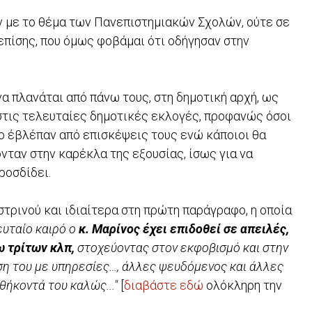
 με το θέμα των Πανεπιστημιακών Σχολών, ούτε σε
επίσης, που όμως φοβάμαι ότι οδήγησαν στην
να πλανάται από πάνω τους, στη δημοτική αρχή, ως
 στις τελευταίες δημοτικές εκλογές, προφανώς όσοι
το έβλέπαν από επισκέψεις τους ενώ κάποιοι θα
νταν στην καρέκλα της εξουσίας, ίσως για να
προσδίδει.
στρινού και ιδιαίτερα στη πρώτη παράγραφο, η οποία
ευταίο καιρό ο
κ. Μαρίνος έχει επιδοθεί σε απειλές,
ω τρίτων κλπ,
στοχεύοντας στον εκφοβισμό και στην
ση του με υπηρεσίες…, άλλες ψευδόμενος και άλλες
θήκοντά του καλώς..."
[
διαβάστε εδώ
ολόκληρη την