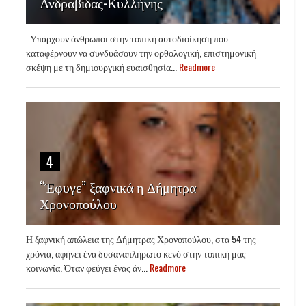
Ανδραβίδας-Κυλλήνης
Υπάρχουν άνθρωποι στην τοπική αυτοδιοίκηση που
καταφέρνουν να συνδυάσουν την ορθολογική, επιστημονική
σκέψη με τη δημιουργική ευαισθησία...
Readmore
4
“Έφυγε” ξαφνικά η Δήμητρα
Χρονοπούλου
Η ξαφνική απώλεια της Δήμητρας Χρονοπούλου, στα 54 της
χρόνια, αφήνει ένα δυσαναπλήρωτο κενό στην τοπική μας
κοινωνία. Όταν φεύγει ένας άν...
Readmore