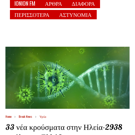
IONION FM
ΑΡΘΡΑ
ΔΙΑΦΟΡΑ
ΠΕΡΙΣΣΟΤΕΡΑ
ΑΣΤΥΝΟΜΙΑ
Home
Break News
Υγεία
33 νέα κρούσματα στην Ηλεία-2938