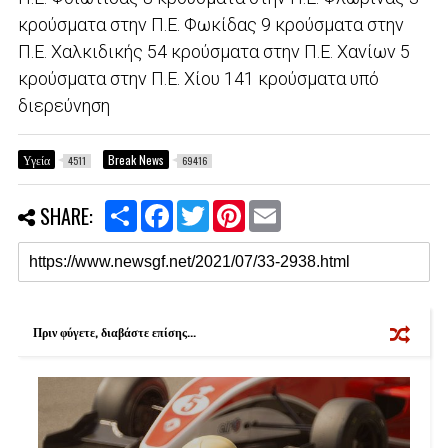
κρούσματα στην Π.Ε. Φωκίδας 9 κρούσματα στην
Π.Ε. Χαλκιδικής 54 κρούσματα στην Π.Ε. Χανίων 5
κρούσματα στην Π.Ε. Χίου 141 κρούσματα υπό
διερεύνηση
Υγεία
Break News
4511
69416
S
F
T
P
E
SHARE:
h
a
w
i
m
a
c
i
n
a
r
e
t
t
i
e
b
t
e
l
o
e
r
o
r
e
k
s
Πριν φύγετε, διαβάστε επίσης...
t