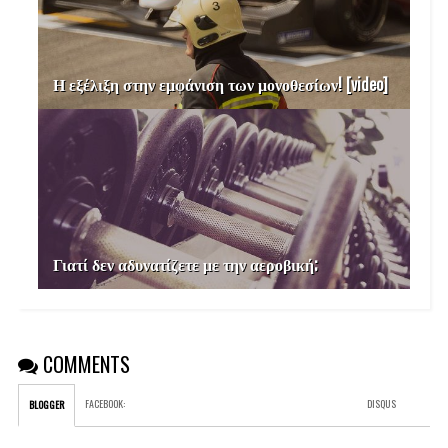
Η εξέλιξη στην εμφάνιση των μονοθεσίων! [video]
Γιατί δεν αδυνατίζετε με την αεροβική;
COMMENTS
FACEBOOK
:
DISQUS
BLOGGER