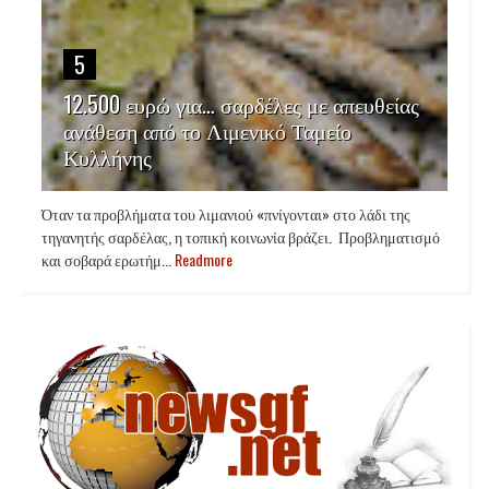
5
12.500 ευρώ για… σαρδέλες με απευθείας
ανάθεση από το Λιμενικό Ταμείο
Κυλλήνης
Όταν τα προβλήματα του λιμανιού «πνίγονται» στο λάδι της
τηγανητής σαρδέλας, η τοπική κοινωνία βράζει. Προβληματισμό
και σοβαρά ερωτήμ...
Readmore